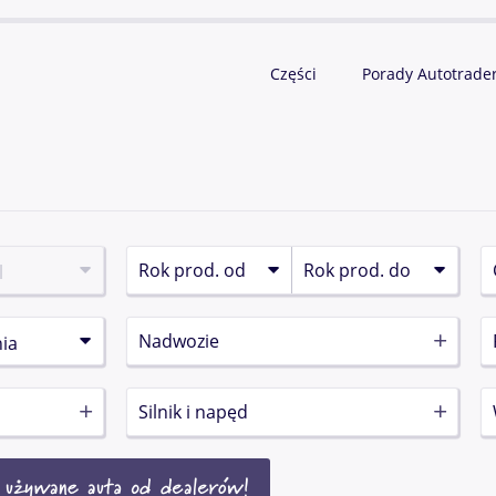
Części
Porady Autotrade
Nadwozie
Silnik i napęd