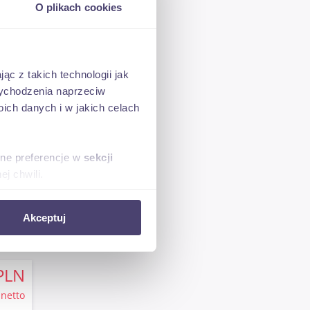
O plikach cookies
ąc z takich technologii jak
 wychodzenia naprzeciw
ch danych i w jakich celach
PLN
netto
sne preferencje w
sekcji
j chwili.
ołecznościowe i analizować
Akceptuj
artnerom społecznościowym,
anymi od Ciebie lub
PLN
netto