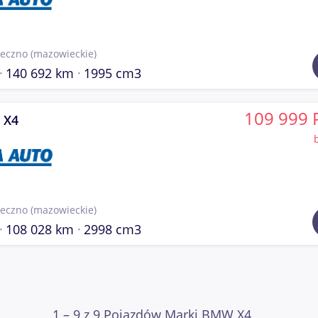
seczno
(mazowieckie)
140 692 km
1995 cm3
109 999 
 X4
seczno
(mazowieckie)
108 028 km
2998 cm3
1 – 9 z 9 Pojazdów Marki BMW X4