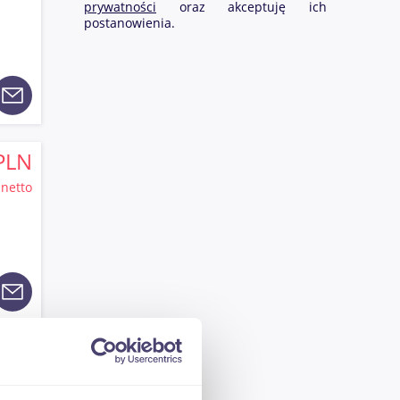
prywatności
oraz akceptuję ich
postanowienia.
PLN
netto
PLN
netto