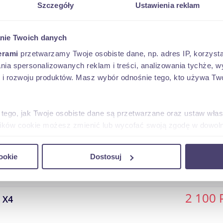
Szczegóły
Ustawienia reklam
nie Twoich danych
CAGO HEIGHTS
erami
przetwarzamy Twoje osobiste dane, np. adres IP, korzystaj
69 638 km
benzyna
2000 cm3
lania spersonalizowanych reklam i treści, analizowania tychże,
 rozwoju produktów. Masz wybór odnośnie tego, kto używa Twoi
2 100 
 X4
 tego, jak Twoje osobiste dane są przetwarzane oraz ustaw wła
plików cookie możesz zmienić lub wycofać swoją zgodę w dowolne
do spersonalizowania treści i reklam, aby oferować funkcje sp
 NUYS
ookie
Dostosuj
ormacje o tym, jak korzystasz z naszej witryny, udostępniamy p
221 420 km
benzyna
2000 cm3
Partnerzy mogą połączyć te informacje z innymi danymi otrzym
nia z ich usług.
2 100 
 X4