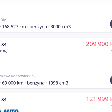
DIA
168 527 km
benzyna
3000 cm3
209 900 
 X4
018-)
szawa
(Mazowieckie)
69 000 km
benzyna
1998 cm3
121 999 
 X4