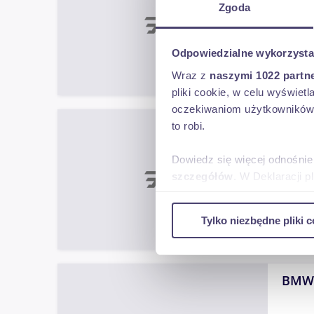
Zgoda
Odpowiedzialne wykorzysta
CHI
Wraz z
naszymi 1022 partn
2022
pliki cookie, w celu wyświet
oczekiwaniom użytkowników i
BMW
to robi.
Dowiedz się więcej odnośnie
szczegółów
. W Deklaracji 
Wykorzystujemy pliki cookie 
VAN
Tylko niezbędne pliki c
ruch w naszej witrynie. Inf
2020
reklamowym i analitycznym. 
uzyskanymi podczas korzysta
BMW