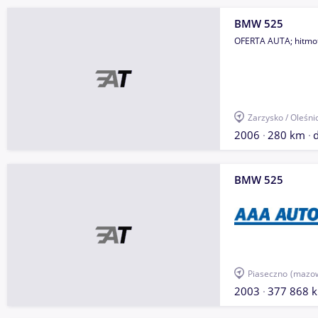
BMW 525
OFERTA AUTA; hitmot
Zarzysko / Oleśni
2006
280 km
d
BMW 525
Piaseczno
(mazow
2003
377 868 