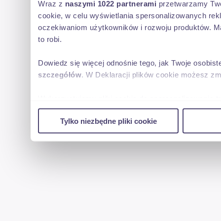
Wraz z
naszymi 1022 partnerami
przetwarzamy Twoje
cookie, w celu wyświetlania spersonalizowanych rek
oczekiwaniom użytkowników i rozwoju produktów. Ma
to robi.
Dowiedz się więcej odnośnie tego, jak Twoje osobis
szczegółów
. W Deklaracji plików cookie możesz zm
Wykorzystujemy pliki cookie do spersonalizowania tr
w naszej witrynie. Informacje o tym, jak korzystas
Tylko niezbędne pliki cookie
reklamowym i analitycznym. Partnerzy mogą połączy
uzyskanymi podczas korzystania z ich usług.