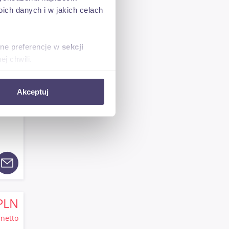
ch danych i w jakich celach
sne preferencje w
sekcji
j chwili.
ołecznościowe i analizować
PLN
Akceptuj
artnerom społecznościowym,
netto
anymi od Ciebie lub
PLN
netto