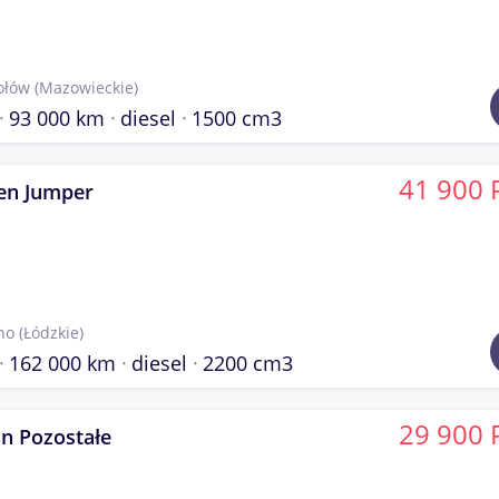
ołów
(Mazowieckie)
93 000 km
diesel
1500 cm3
41 900 
oen Jumper
no
(Łódzkie)
162 000 km
diesel
2200 cm3
29 900 
n Pozostałe