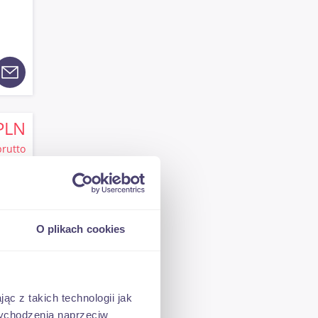
PLN
brutto
O plikach cookies
PLN
ąc z takich technologii jak
brutto
 wychodzenia naprzeciw