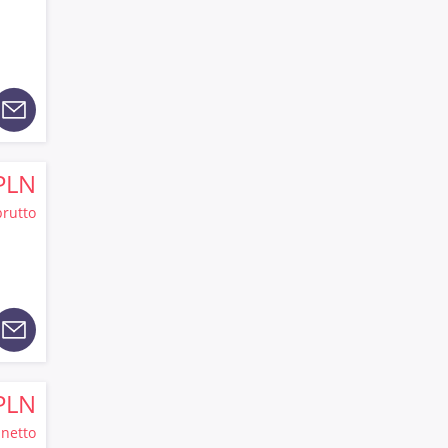
PLN
brutto
PLN
netto