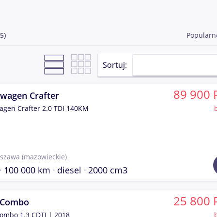
5)
Popularn
Sortuj:
89 900 
swagen Crafter
agen Crafter 2.0 TDI 140KM
szawa
(mazowieckie)
100 000 km
diesel
2000 cm3
25 800 
 Combo
ombo 1.3 CDTI | 2018