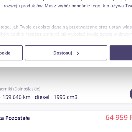
 rozwoju produktów. Masz wybór odnośnie tego, kto używa Twoi
szawa
(mazowieckie)
 tego, jak Twoje osobiste dane są przetwarzane oraz ustaw wła
370 000 km
benzyna
2300 cm3
plików cookie możesz zmienić lub wycofać swoją zgodę w dowolne
do spersonalizowania treści i reklam, aby oferować funkcje sp
39 309 
Transit
ookie
Dostosuj
ormacje o tym, jak korzystasz z naszej witryny, udostępniamy p
Partnerzy mogą połączyć te informacje z innymi danymi otrzym
nia z ich usług.
orniki
(Dolnośląskie)
159 646 km
diesel
1995 cm3
64 959 
a Pozostałe