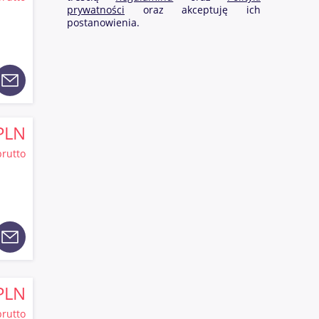
prywatności
oraz akceptuję ich
postanowienia.
PLN
brutto
PLN
brutto