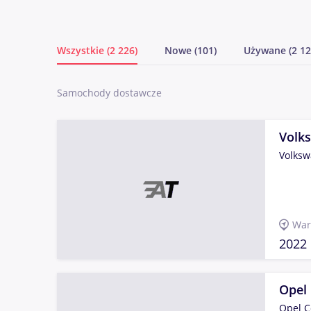
Wszystkie (2 226)
Nowe (101)
Używane (2 12
Samochody dostawcze
Volk
Volksw
War
2022
Opel
Opel C