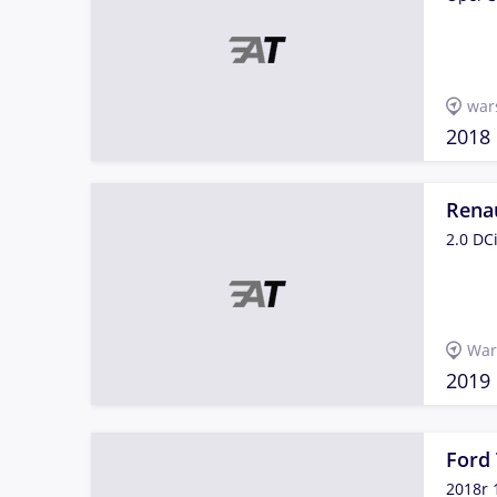
war
2018
Renau
2.0 DC
War
2019
Ford 
2018r 