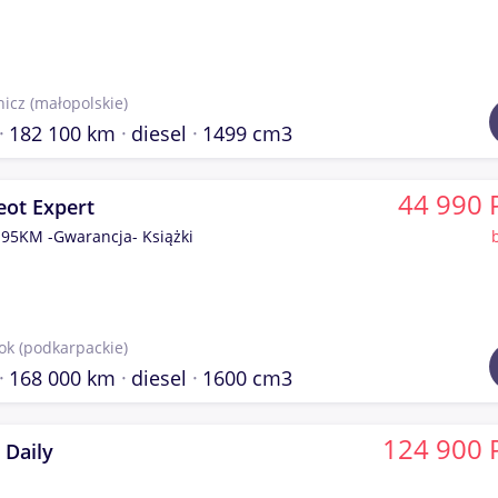
nicz
(małopolskie)
182 100 km
diesel
1499 cm3
44 990 
eot Expert
 95KM -Gwarancja- Książki
ok
(podkarpackie)
168 000 km
diesel
1600 cm3
124 900 
 Daily