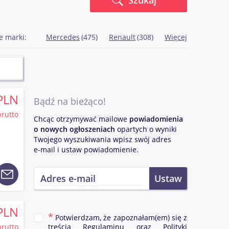
Szukaj
e marki:
Mercedes
(475)
Renault
(308)
Więcej
PLN
Bądź na bieżąco!
brutto
Chcąc otrzymywać mailowe
powiadomienia
o nowych ogłoszeniach
opartych o wyniki
Twojego wyszukiwania wpisz swój adres
e-mail i ustaw powiadomienie.
PLN
Potwierdzam, że zapoznałam(em) się z
brutto
treścią
Regulaminu
oraz
Polityki