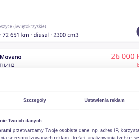
eszyce
(Świętokrzyskie)
72 651 km
diesel
2300 cm3
26 000 
 Movano
TI L4H2
goszcz
(pomorskie)
Szczegóły
Ustawienia reklam
340 321 km
diesel
2399 cm3
nie Twoich danych
39 000 
ult Master
erami
przetwarzamy Twoje osobiste dane, np. adres IP, korzystaj
lania spersonalizowanych reklam i treści, analizowania tychże,