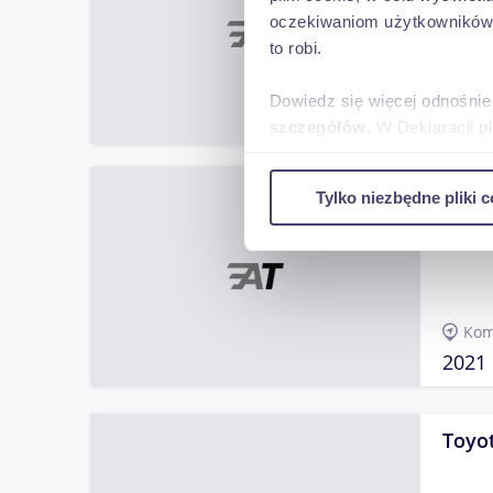
oczekiwaniom użytkowników i
to robi.
War
Dowiedz się więcej odnośnie
2015
szczegółów
. W Deklaracji 
Wykorzystujemy pliki cookie 
Ford 
Tylko niezbędne pliki c
ruch w naszej witrynie. Inf
reklamowym i analitycznym. 
uzyskanymi podczas korzysta
Kom
2021
Toyot