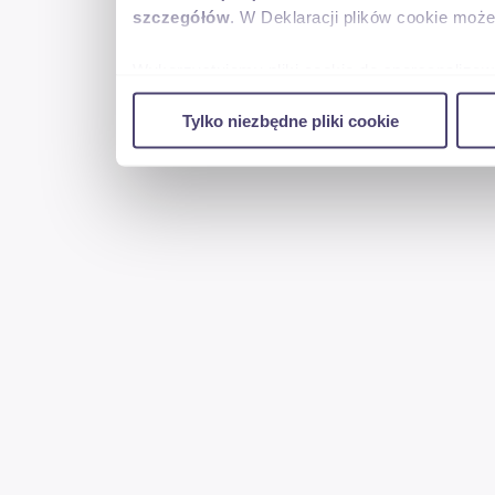
szczegółów
. W Deklaracji plików cookie moż
Wykorzystujemy pliki cookie do spersonalizowa
w naszej witrynie. Informacje o tym, jak kor
Tylko niezbędne pliki cookie
reklamowym i analitycznym. Partnerzy mogą po
uzyskanymi podczas korzystania z ich usług.