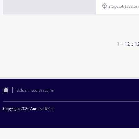
Białystok
(podlask
1 – 12 z 1
Usługi motoryzacyjne
Copyright 2026 Autotrader.pl