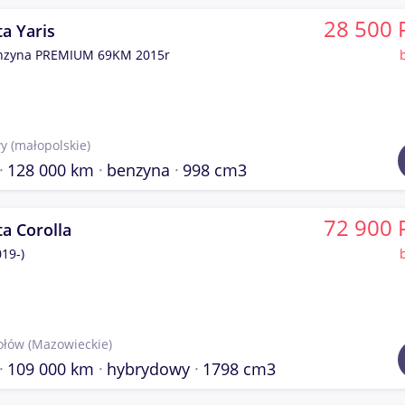
28 500 
a Yaris
enzyna PREMIUM 69KM 2015r
y
(małopolskie)
128 000 km
benzyna
998 cm3
72 900 
a Corolla
019-)
ołów
(Mazowieckie)
109 000 km
hybrydowy
1798 cm3