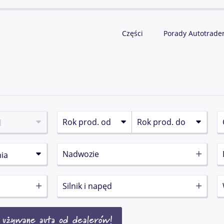
Części
Porady Autotrade
Nadwozie
Silnik i napęd