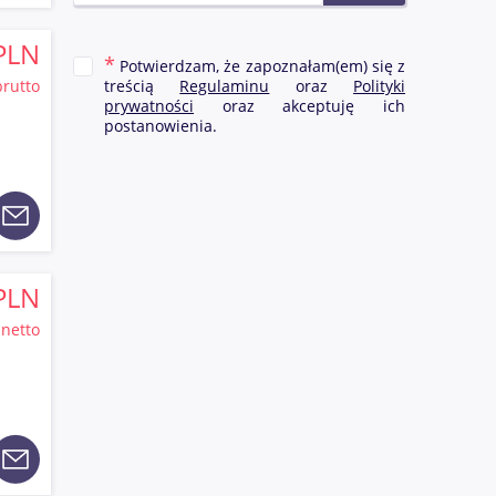
który
97
PLN
a
Potwierdzam, że zapoznałam(em) się z
brutto
treścią
Regulaminu
oraz
Polityki
prywatności
oraz akceptuję ich
jest
postanowienia.
óre
atsu
PLN
netto