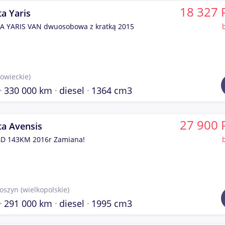
18 327 
a Yaris
 YARIS VAN dwuosobowa z kratką 2015
owieckie)
330 000 km
diesel
1364 cm3
27 900 
ta Avensis
4D 143KM 2016r Zamiana!
toszyn
(wielkopolskie)
291 000 km
diesel
1995 cm3