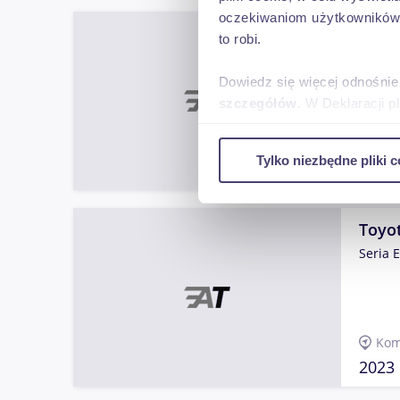
oczekiwaniom użytkowników i
Toyot
to robi.
TOYOT
Dowiedz się więcej odnośnie
szczegółów
. W Deklaracji 
tar
Wykorzystujemy pliki cookie 
Tylko niezbędne pliki c
ruch w naszej witrynie. Inf
2020
reklamowym i analitycznym. 
uzyskanymi podczas korzysta
Toyot
Seria E
Kom
2023