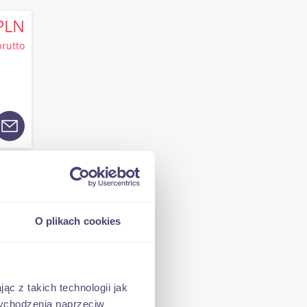
PLN
brutto
PLN
brutto
O plikach cookies
ąc z takich technologii jak
 wychodzenia naprzeciw