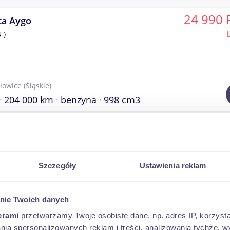
24 990 
ta Aygo
-)
łowice
(Śląskie)
204 000 km
benzyna
998 cm3
49 888 
ta Avensis
m Tapicerka Skórzana SALON Polska
YPADKOWY
Szczegóły
Ustawienia reklam
nie Twoich danych
owieckie)
145 000 km
diesel
1995 cm3
erami
przetwarzamy Twoje osobiste dane, np. adres IP, korzystaj
lania spersonalizowanych reklam i treści, analizowania tychże,