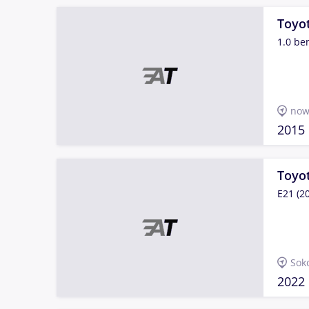
Toyot
1.0 b
now
2015
Toyot
E21 (2
Sok
2022