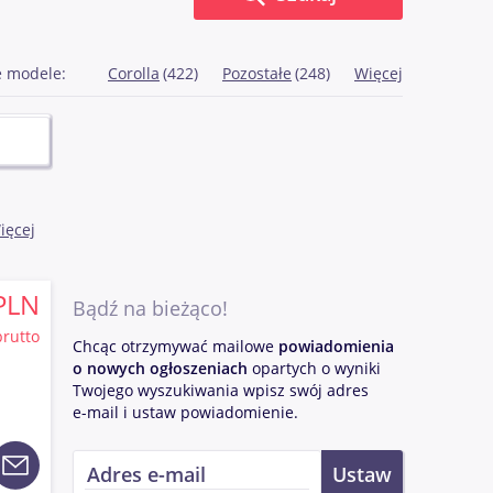
e modele:
Corolla
(422)
Pozostałe
(248)
Więcej
ięcej
ecnie
dnym z
raju.
PLN
Bądź na bieżąco!
marki
brutto
m
Chcąc otrzymywać mailowe
powiadomienia
icze,
o nowych ogłoszeniach
opartych o wyniki
ą
Twojego wyszukiwania wpisz swój adres
 jej
e-mail i ustaw powiadomienie.
atowa,
e
ysoką