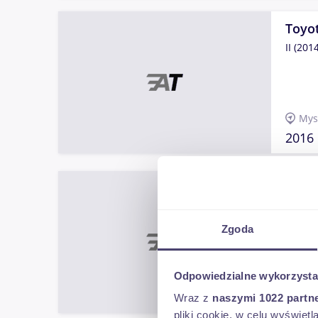
Toyo
II (2014
Mys
2016
Toyo
Premiu
BEZW
Zgoda
Odpowiedzialne wykorzysta
(maz
2015
Wraz z
naszymi 1022 partn
pliki cookie, w celu wyświet