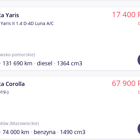
17 400 
a Yaris
 Yaris II 1.4 D-4D Luna A/C
awsko-pomorskie)
131 690 km
diesel
1364 cm3
67 900 
a Corolla
019-)
ołów
(Mazowieckie)
74 000 km
benzyna
1490 cm3