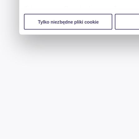
Wykorzystujemy pliki cookie do spersonalizowania tr
w naszej witrynie. Informacje o tym, jak korzystas
Tylko niezbędne pliki cookie
reklamowym i analitycznym. Partnerzy mogą połączy
uzyskanymi podczas korzystania z ich usług.