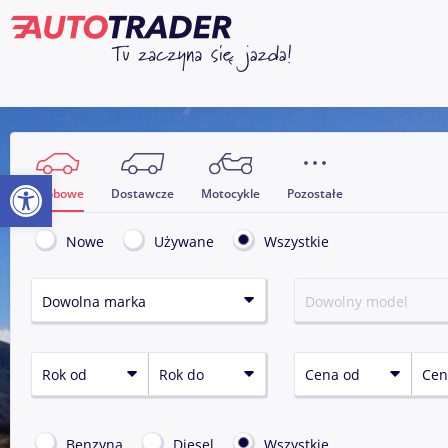
Otwórz pasek narzędzi
Osobowe
Dostawcze
Motocykle
Pozostałe
Nowe
Używane
Wszystkie
benzyna
diesel
Wszystkie