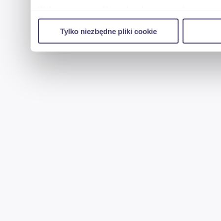
Wykorzystujemy pliki cookie do spersonalizowania tr
w naszej witrynie. Informacje o tym, jak korzystas
Tylko niezbędne pliki cookie
reklamowym i analitycznym. Partnerzy mogą połączy
uzyskanymi podczas korzystania z ich usług.