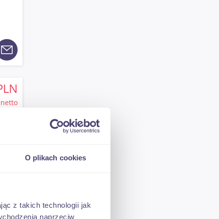
PLN
netto
O plikach cookies
PLN
ąc z takich technologii jak
brutto
 wychodzenia naprzeciw