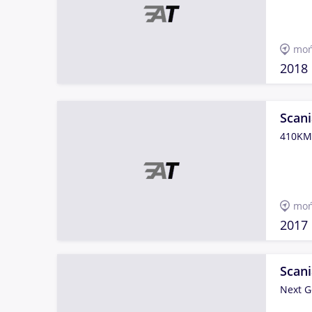
moń
2018
Scan
410KM 
moń
2017
Scan
Next G