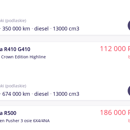
ki
(podlaskie)
350 000 km
diesel
13000 cm3
112 000 
ia R410 G410
Crown Edition Highline
ki
(podlaskie)
674 000 km
diesel
13000 cm3
186 000 
ia R500
en Pusher 3 osie 6X4/4NA