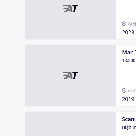
Gró
2023
Man 
18.500
moń
2019
Scan
Highli