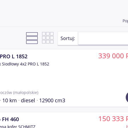
Po
Sortuj:
339 000 
PRO L 1852
k Siodłowy 4x2 PRO L 1852
goczów
(małopolskie)
10 km
diesel
12900 cm3
150 333 
o FH 460
epa kofer SCHMITZ