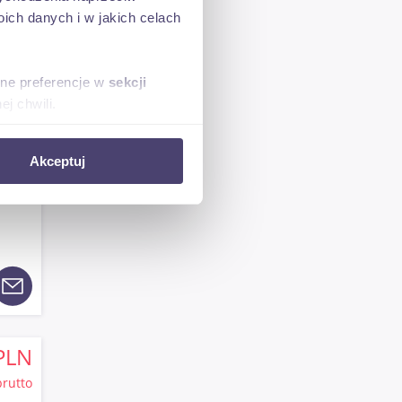
ch danych i w jakich celach
sne preferencje w
sekcji
j chwili.
ołecznościowe i analizować
PLN
Akceptuj
artnerom społecznościowym,
netto
anymi od Ciebie lub
PLN
brutto