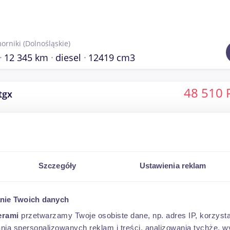
orniki
(Dolnośląskie)
12 345 km
diesel
12419 cm3
48 510 
tgx
orniki
(Dolnośląskie)
Szczegóły
Ustawienia reklam
11 111 km
diesel
12419 cm3
nie Twoich danych
215 000 
edes Actros
erami
przetwarzamy Twoje osobiste dane, np. adres IP, korzystaj
lania spersonalizowanych reklam i treści, analizowania tychże,