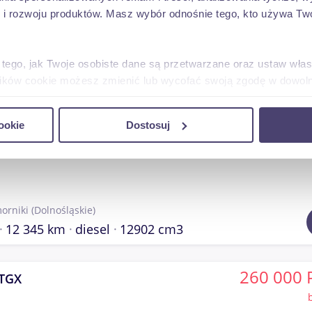
 rozwoju produktów. Masz wybór odnośnie tego, kto używa Twoi
jec
(Mazowieckie)
 tego, jak Twoje osobiste dane są przetwarzane oraz ustaw wła
456 378 km
diesel
12809 cm3
plików cookie możesz zmienić lub wycofać swoją zgodę w dowolne
do spersonalizowania treści i reklam, aby oferować funkcje sp
127 300 
f 480 ft
ookie
Dostosuj
ormacje o tym, jak korzystasz z naszej witryny, udostępniamy p
Partnerzy mogą połączyć te informacje z innymi danymi otrzym
nia z ich usług.
orniki
(Dolnośląskie)
12 345 km
diesel
12902 cm3
260 000 
TGX