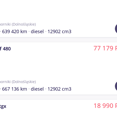
orniki
(Dolnośląskie)
639 420 km
diesel
12902 cm3
77 179 
f 480
orniki
(Dolnośląskie)
667 136 km
diesel
12902 cm3
18 990 
tgx