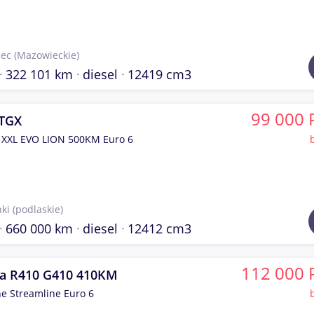
jec
(Mazowieckie)
322 101 km
diesel
12419 cm3
99 000 
TGX
 XXL EVO LION 500KM Euro 6
ki
(podlaskie)
660 000 km
diesel
12412 cm3
112 000 
ia R410 G410 410KM
ne Streamline Euro 6