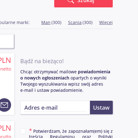
Szukaj
pularne marki:
Man
(300)
Scania
(300)
Więcej
PLN
Bądź na bieżąco!
netto
Chcąc otrzymywać mailowe
powiadomienia
o nowych ogłoszeniach
opartych o wyniki
Twojego wyszukiwania wpisz swój adres
e-mail i ustaw powiadomienie.
PLN
Potwierdzam, że zapoznałam(em) się z
brutto
treścią
Regulaminu
oraz
Polityki