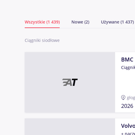
Wszystkie (1 439)
Nowe (2)
Używane (1 437)
Ciągniki siodłowe
BMC 
Ciągni
gło
2026
Volv
+ nacz