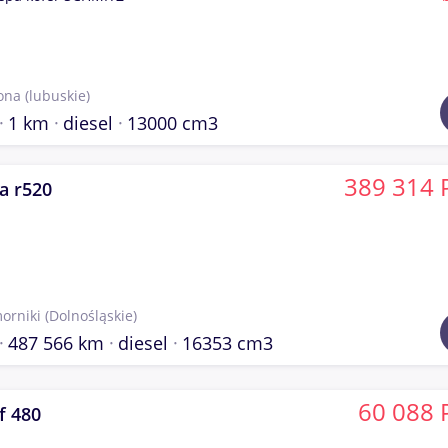
lona
(lubuskie)
1 km
diesel
13000 cm3
389 314 
a r520
orniki
(Dolnośląskie)
487 566 km
diesel
16353 cm3
60 088 
f 480