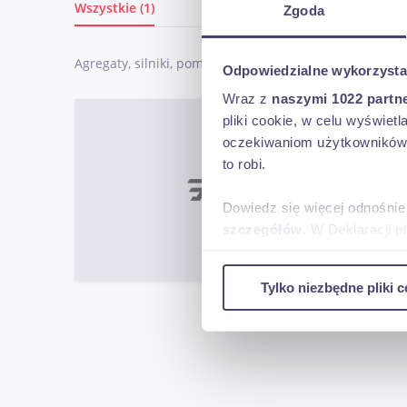
Wszystkie (1)
Zgoda
Agregaty, silniki, pompy
Odpowiedzialne wykorzysta
Wraz z
naszymi 1022 partn
KAES
pliki cookie, w celu wyświet
2007r
oczekiwaniom użytkowników i
to robi.
Dowiedz się więcej odnośnie
szczegółów
. W Deklaracji 
Łaz
2007
Wykorzystujemy pliki cookie 
Tylko niezbędne pliki c
ruch w naszej witrynie. Inf
reklamowym i analitycznym. 
uzyskanymi podczas korzysta