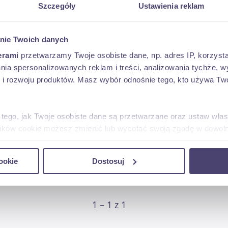
Szczegóły
Ustawienia reklam
Sortuj:
nie Twoich danych
erami
przetwarzamy Twoje osobiste dane, np. adres IP, korzystaj
13 500 
ER KOMPRESOR TYLKO 1129MTH
lania spersonalizowanych reklam i treści, analizowania tychże,
.
 rozwoju produktów. Masz wybór odnośnie tego, kto używa Twoi
 tego, jak Twoje osobiste dane są przetwarzane oraz ustaw wła
plików cookie możesz zmienić lub wycofać swoją zgodę w dowolne
y, k. Magdalenki
(mazowieckie)
do spersonalizowania treści i reklam, aby oferować funkcje sp
ookie
Dostosuj
ormacje o tym, jak korzystasz z naszej witryny, udostępniamy p
Partnerzy mogą połączyć te informacje z innymi danymi otrzym
nia z ich usług.
1 – 1 z 1