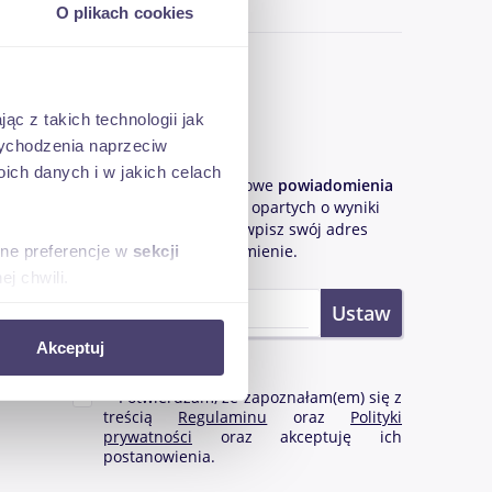
O plikach cookies
ąc z takich technologii jak
PLN
Bądź na bieżąco!
 wychodzenia naprzeciw
ch danych i w jakich celach
netto
Chcąc otrzymywać mailowe
powiadomienia
o nowych ogłoszeniach
opartych o wyniki
Twojego wyszukiwania wpisz swój adres
e-mail i ustaw powiadomienie.
sne preferencje w
sekcji
j chwili.
ołecznościowe i analizować
Akceptuj
artnerom społecznościowym,
anymi od Ciebie lub
Potwierdzam, że zapoznałam(em) się z
treścią
Regulaminu
oraz
Polityki
prywatności
oraz akceptuję ich
postanowienia.