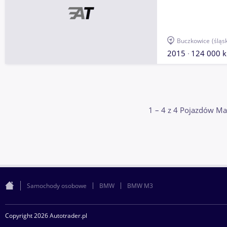
Buczkowice
(śląs
2015
124 000 
1 – 4 z 4 Pojazdów 
Samochody osobowe
BMW
BMW M3
Copyright 2026 Autotrader.pl