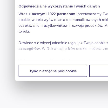
Odpowiedzialne wykorzystanie Twoich danych
Wraz z
naszymi 1022 partnerami
przetwarzamy Twoje
cookie, w celu wyświetlania spersonalizowanych rek
oczekiwaniom użytkowników i rozwoju produktów. Ma
to robi.
Dowiedz się więcej odnośnie tego, jak Twoje osobis
szczegółów
. W Deklaracji plików cookie możesz zm
Wykorzystujemy pliki cookie do spersonalizowania tr
w naszej witrynie. Informacje o tym, jak korzystas
Tylko niezbędne pliki cookie
reklamowym i analitycznym. Partnerzy mogą połączy
uzyskanymi podczas korzystania z ich usług.