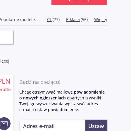
Popularne modele:
CL
(77)
E-klasa
(56)
Więcej
ięcej
prawdę
ny
. Jest
PLN
tnie
Bądź na bieżąco!
tach 80
brutto
e
Chcąc otrzymywać mailowe
powiadomienia
oczątku
o nowych ogłoszeniach
opartych o wyniki
h
Twojego wyszukiwania wpisz swój adres
łynął
e-mail i ustaw powiadomienie.
jących
szybko
oraz