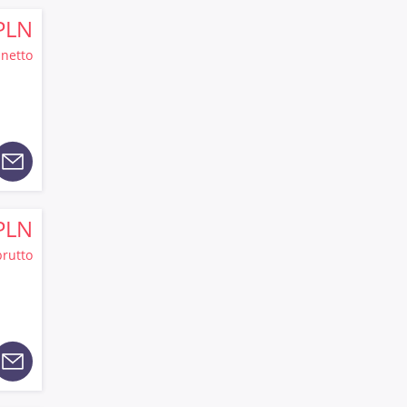
PLN
netto
PLN
brutto