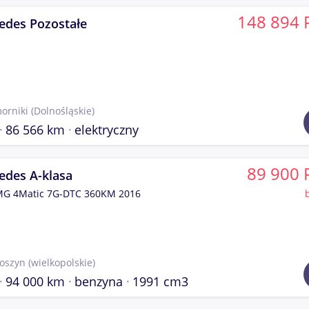
148 894 
edes Pozostałe
orniki
(Dolnośląskie)
86 566 km
elektryczny
89 900 
edes A-klasa
MG 4Matic 7G-DTC 360KM 2016
toszyn
(wielkopolskie)
94 000 km
benzyna
1991 cm3