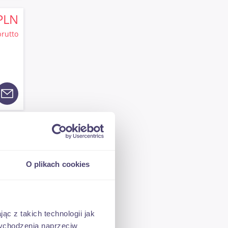
PLN
brutto
PLN
brutto
O plikach cookies
ąc z takich technologii jak
 wychodzenia naprzeciw