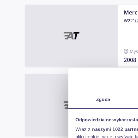
Merc
W221(2
Mys
2008
Merc
W167 (
Zgoda
Odpowiedzialne wykorzysta
War
2020
Wraz z
naszymi 1022 partn
pliki cookie, w celu wyświet