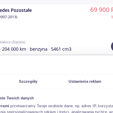
69 900 
edes Pozostałe
007-2013)
łowice
(Śląskie)
204 000 km
benzyna
5461 cm3
219 900 
edes GLE
2019 - )
Szczegóły
Ustawienia reklam
nie Twoich danych
szawa
(Mazowieckie)
218 000 km
diesel
2925 cm3
erami
przetwarzamy Twoje osobiste dane, np. adres IP, korzystaj
lania spersonalizowanych reklam i treści, analizowania tychże,