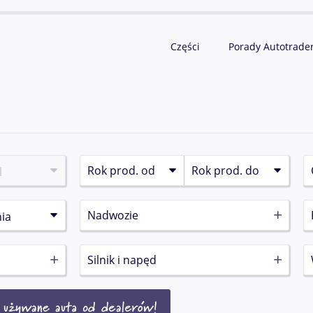
Części
Porady Autotrade
Nadwozie
Silnik i napęd