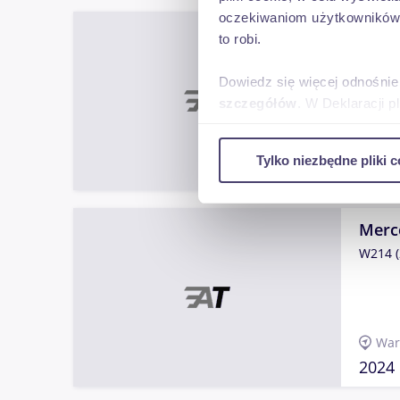
oczekiwaniom użytkowników i
Merc
to robi.
W483 (
Dowiedz się więcej odnośnie
szczegółów
. W Deklaracji 
War
Wykorzystujemy pliki cookie 
Tylko niezbędne pliki c
ruch w naszej witrynie. Inf
2021
reklamowym i analitycznym. 
uzyskanymi podczas korzysta
Merc
W214 (
War
2024