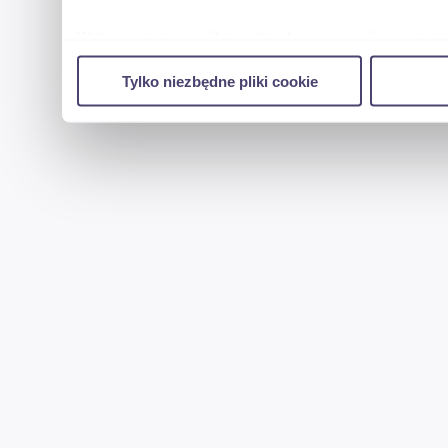
Wykorzystujemy pliki cookie do spersonalizowania tr
w naszej witrynie. Informacje o tym, jak korzystas
Tylko niezbędne pliki cookie
reklamowym i analitycznym. Partnerzy mogą połączy
uzyskanymi podczas korzystania z ich usług.