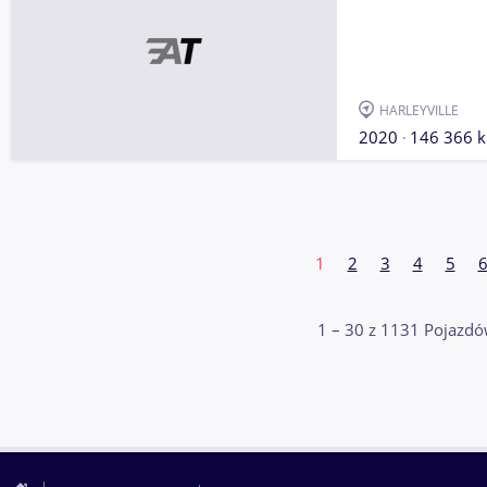
HARLEYVILLE
2020
146 366 
1
2
3
4
5
1 – 30 z 1131 Pojazdó