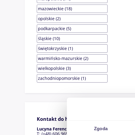
mazowieckie (18)
opolskie (2)
podkarpackie (5)
śląskie (10)
świętokrzyskie (1)
warmińsko-mazurskie (2)
wielkopolskie (3)
zachodniopomorskie (1)
Kontakt do handlowca
Zgoda
Lucyna Ferenc
T: (+48) 606 969 243 M:
lucyna.ferenc@domiport