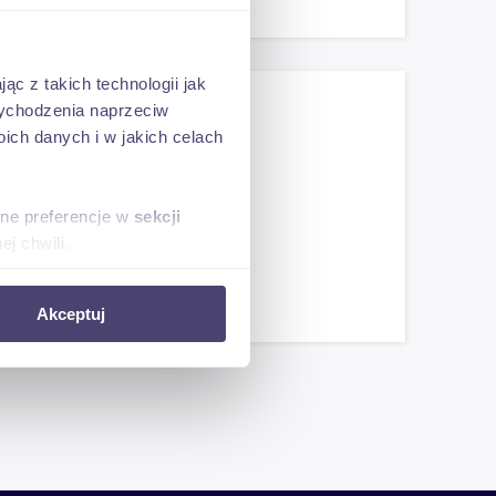
ąc z takich technologii jak
 wychodzenia naprzeciw
ch danych i w jakich celach
sne preferencje w
sekcji
j chwili.
ołecznościowe i analizować
Akceptuj
artnerom społecznościowym,
anymi od Ciebie lub