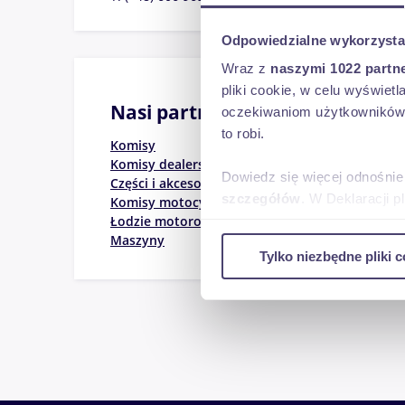
Odpowiedzialne wykorzysta
Wraz z
naszymi 1022 partn
pliki cookie, w celu wyświet
Nasi partnerzy na skróty
oczekiwaniom użytkowników i
to robi.
Komisy
Komisy dealerskie
Dowiedz się więcej odnośnie
Części i akcesoria
szczegółów
. W Deklaracji 
Komisy motocyklowe
Łodzie motorowe
Maszyny
Wykorzystujemy pliki cookie 
Tylko niezbędne pliki c
ruch w naszej witrynie. Inf
reklamowym i analitycznym. 
uzyskanymi podczas korzysta