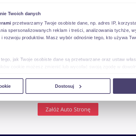
nie Twoich danych
erami
przetwarzamy Twoje osobiste dane, np. adres IP, korzystaj
lania spersonalizowanych reklam i treści, analizowania tychże,
 rozwoju produktów. Masz wybór odnośnie tego, kto używa Twoi
 tego, jak Twoje osobiste dane są przetwarzane oraz ustaw wła
plików cookie możesz zmienić lub wycofać swoją zgodę w dowolne
do spersonalizowania treści i reklam, aby oferować funkcje sp
ookie
Dostosuj
ormacje o tym, jak korzystasz z naszej witryny, udostępniamy p
Partnerzy mogą połączyć te informacje z innymi danymi otrzym
nia z ich usług.
Załóż Auto Stronę