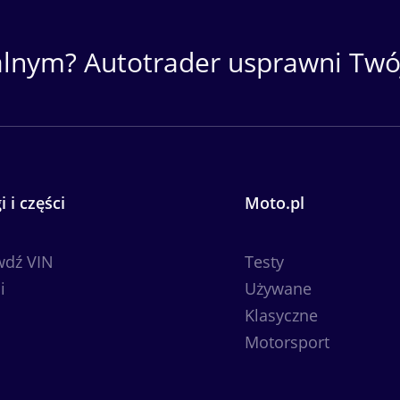
alnym? Autotrader usprawni Twój
i i części
Moto.pl
wdź VIN
Testy
i
Używane
Klasyczne
Motorsport