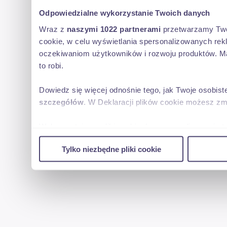
Odpowiedzialne wykorzystanie Twoich danych
Wraz z
naszymi 1022 partnerami
przetwarzamy Twoje
cookie, w celu wyświetlania spersonalizowanych rek
oczekiwaniom użytkowników i rozwoju produktów. Ma
to robi.
Dowiedz się więcej odnośnie tego, jak Twoje osobis
szczegółów
. W Deklaracji plików cookie możesz zm
Wykorzystujemy pliki cookie do spersonalizowania tr
w naszej witrynie. Informacje o tym, jak korzystas
Tylko niezbędne pliki cookie
reklamowym i analitycznym. Partnerzy mogą połączy
uzyskanymi podczas korzystania z ich usług.