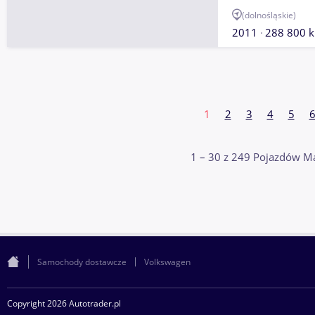
(dolnośląskie)
2011
288 800 
1
2
3
4
5
1 – 30 z 249 Pojazdów M
Samochody dostawcze
Volkswagen
Copyright 2026 Autotrader.pl