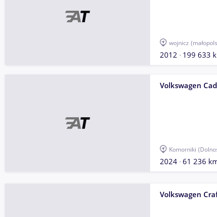
wojnicz
(małopols
2012
199 633 
Volkswagen Ca
Komorniki
(Dolno
2024
61 236 k
Volkswagen Craf