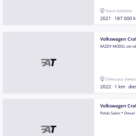
Kutno
(Łódzkie)
2021
187 000 
Volkswagen Craf
KAŻDY MODEL od ro
Daleszyce
(święt
2022
1 km
die
Volkswagen Craf
Polski Salon * Diesel