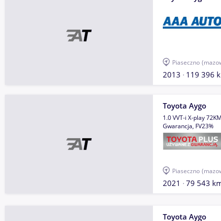
Piaseczno
(mazow
2013
119 396 
Toyota Aygo
1.0 VVT-i X-play 72K
Gwarancja, FV23%
Piaseczno
(mazow
2021
79 543 k
Toyota Aygo