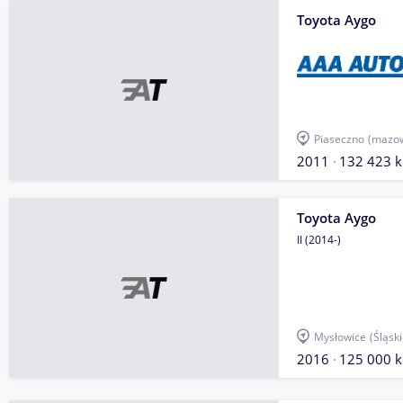
Toyota Aygo
Piaseczno
(mazow
2011
132 423 
Toyota Aygo
II (2014-)
Mysłowice
(Śląski
2016
125 000 