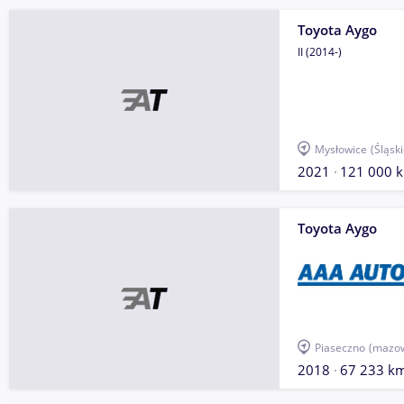
Toyota Aygo
II (2014-)
Mysłowice
(Śląski
2021
121 000 
Toyota Aygo
Piaseczno
(mazow
2018
67 233 k