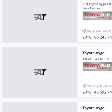
(37) Toyota Aygo 1.0 
Style Connect
Konin
(wielkopols
2018
80 243 k
Toyota Aygo
1.0 VVT-i X-cite EU6
Wałbrzych
(Dolno
2018
48 692 k
Toyota Aygo