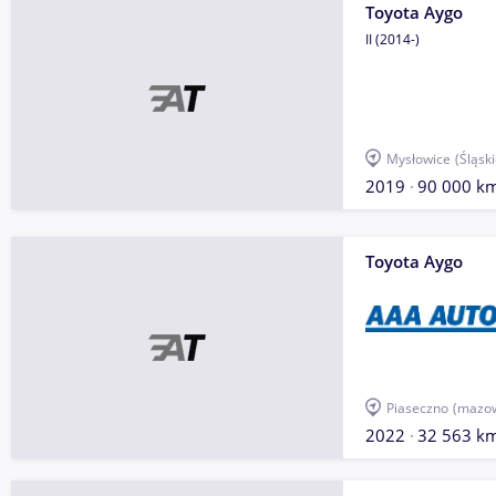
Toyota Aygo
II (2014-)
Mysłowice
(Śląski
2019
90 000 k
Toyota Aygo
Piaseczno
(mazow
2022
32 563 k