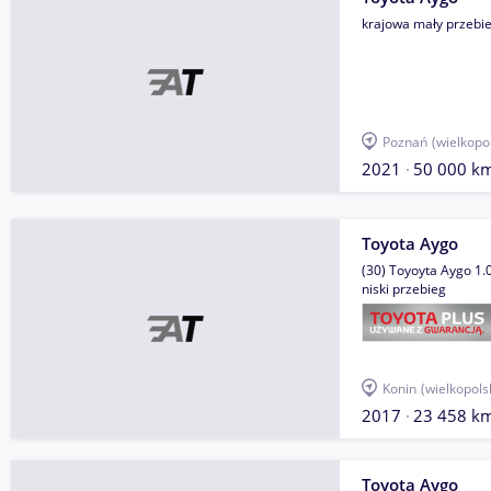
krajowa mały przebi
Poznań
(wielkopo
2021
50 000 k
Toyota Aygo
(30) Toyoyta Aygo 1.
niski przebieg
Konin
(wielkopols
2017
23 458 k
Toyota Aygo