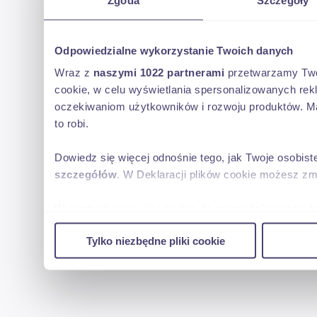
Odpowiedzialne wykorzystanie Twoich danych
Wraz z
naszymi 1022 partnerami
przetwarzamy Twoje
cookie, w celu wyświetlania spersonalizowanych rek
oczekiwaniom użytkowników i rozwoju produktów. Ma
to robi.
Dowiedz się więcej odnośnie tego, jak Twoje osobis
szczegółów
. W Deklaracji plików cookie możesz zm
Wykorzystujemy pliki cookie do spersonalizowania tr
w naszej witrynie. Informacje o tym, jak korzystas
Tylko niezbędne pliki cookie
reklamowym i analitycznym. Partnerzy mogą połączy
uzyskanymi podczas korzystania z ich usług.