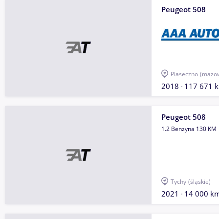
Peugeot 508
Piaseczno
(mazow
2018
117 671 
Peugeot 508
1.2 Benzyna 130 KM
Tychy
(śląskie)
2021
14 000 k