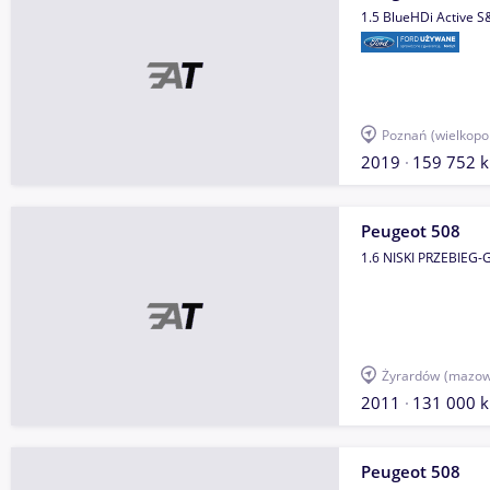
1.5 BlueHDi Active 
Poznań
(wielkopo
2019
159 752 
Peugeot 508
1.6 NISKI PRZEBIEG
Żyrardów
(mazow
2011
131 000 
Peugeot 508