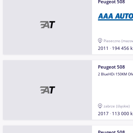
Peugeot 508
Piaseczno
(mazow
2011
194 456 
Peugeot 508
2 BlueHDi 150KM Ofe
zabrze
(śląskie)
2017
113 000 
Peugeot 508