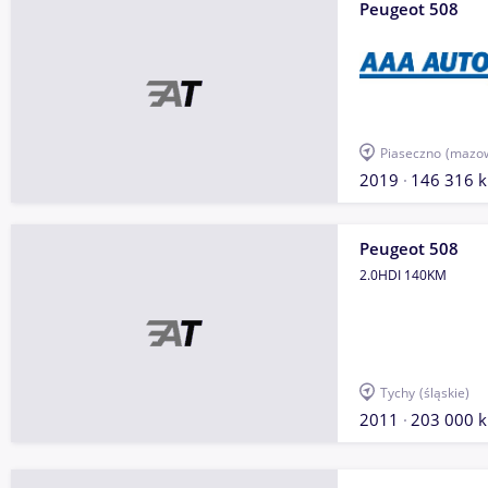
Peugeot 508
Piaseczno
(mazow
2019
146 316 
Peugeot 508
2.0HDI 140KM
Tychy
(śląskie)
2011
203 000 