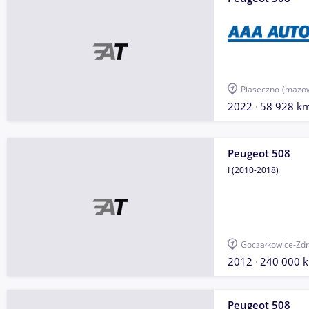
Piaseczno
(mazow
2022
58 928 k
Peugeot 508
I (2010-2018)
Goczałkowice-Zdr
2012
240 000 
Peugeot 508