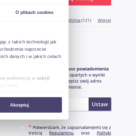
O plikach cookies
arne modele:
Rogue
(134)
Altima
(121)
Więcej
ąc z takich technologii jak
 wychodzenia naprzeciw
PLN
ch danych i w jakich celach
Bądź na bieżąco!
netto
Chcąc otrzymywać mailowe
powiadomienia
o nowych ogłoszeniach
opartych o wyniki
sne preferencje w
sekcji
Twojego wyszukiwania wpisz swój adres
j chwili.
e-mail i ustaw powiadomienie.
ołecznościowe i analizować
Akceptuj
artnerom społecznościowym,
anymi od Ciebie lub
Potwierdzam, że zapoznałam(em) się z
treścią
Regulaminu
oraz
Polityki