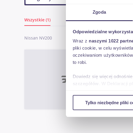
Zgoda
Wszystkie (1)
Odpowiedzialne wykorzysta
Nissan NV200
Wraz z
naszymi 1022 partn
pliki cookie, w celu wyświet
oczekiwaniom użytkowników i
Niss
to robi.
Dowiedz się więcej odnośnie
szczegółów
. W Deklaracji 
ME
Wykorzystujemy pliki cookie 
2021
Tylko niezbędne pliki c
ruch w naszej witrynie. Inf
reklamowym i analitycznym. 
uzyskanymi podczas korzysta