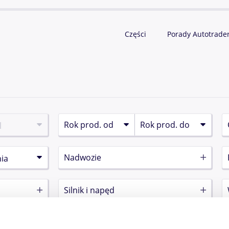
Części
Porady Autotrade
Nadwozie
Silnik i napęd