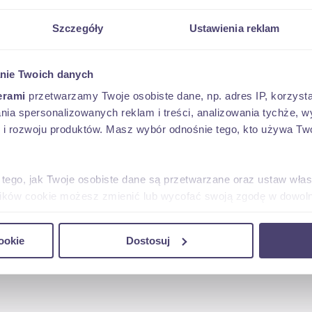
Szczegóły
Ustawienia reklam
Popul
nie Twoich danych
Sortuj:
erami
przetwarzamy Twoje osobiste dane, np. adres IP, korzystaj
lania spersonalizowanych reklam i treści, analizowania tychże,
2 100 
 rozwoju produktów. Masz wybór odnośnie tego, kto używa Twoi
an NV200
 tego, jak Twoje osobiste dane są przetwarzane oraz ustaw wła
plików cookie możesz zmienić lub wycofać swoją zgodę w dowolne
DFORD
do spersonalizowania treści i reklam, aby oferować funkcje sp
48 827 km
benzyna
2000 cm3
ookie
Dostosuj
ormacje o tym, jak korzystasz z naszej witryny, udostępniamy p
Partnerzy mogą połączyć te informacje z innymi danymi otrzym
nia z ich usług.