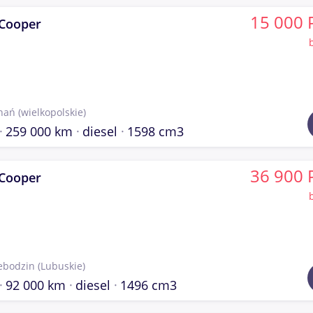
15 000 
 Cooper
nań
(wielkopolskie)
259 000 km
diesel
1598 cm3
36 900 
 Cooper
ebodzin
(Lubuskie)
92 000 km
diesel
1496 cm3