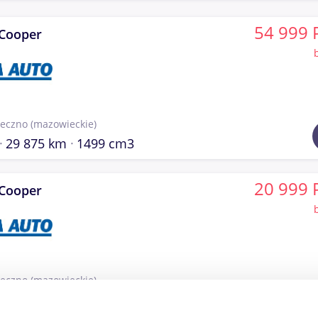
54 999 
 Cooper
seczno
(mazowieckie)
29 875 km
1499 cm3
20 999 
 Cooper
seczno
(mazowieckie)
126 808 km
1598 cm3