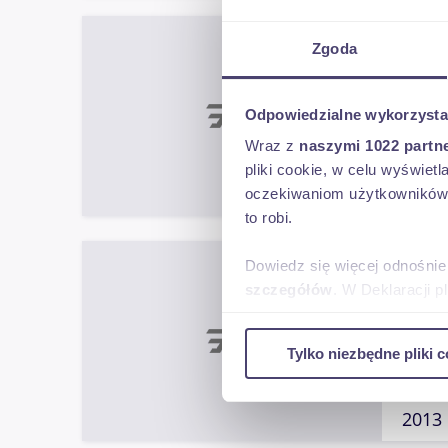
Mini
Zgoda
Odpowiedzialne wykorzysta
Wraz z
naszymi 1022 partn
Pia
pliki cookie, w celu wyświet
2010
oczekiwaniom użytkowników i
to robi.
Mini
Dowiedz się więcej odnośnie
szczegółów
. W Deklaracji 
Wykorzystujemy pliki cookie 
Tylko niezbędne pliki c
ruch w naszej witrynie. Inf
reklamowym i analitycznym. 
Pia
uzyskanymi podczas korzysta
2013