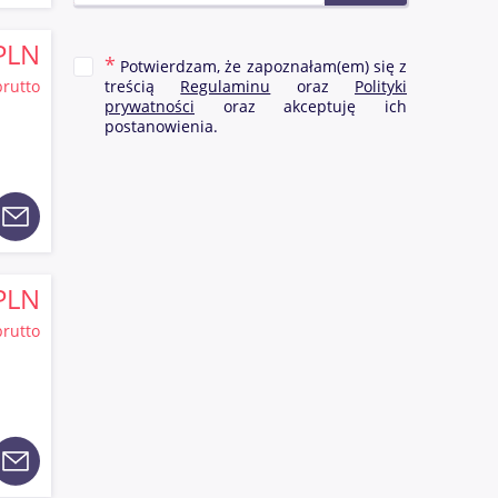
sji,
e jego
PLN
 jazdy
Potwierdzam, że zapoznałam(em) się z
dł na
brutto
treścią
Regulaminu
oraz
Polityki
rócz
prywatności
oraz akceptuję ich
postanowienia.
chodu,
lnie
PLN
brutto