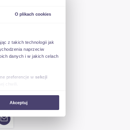
PLN
O plikach cookies
brutto
ąc z takich technologii jak
 wychodzenia naprzeciw
ch danych i w jakich celach
PLN
sne preferencje w
sekcji
j chwili.
brutto
ołecznościowe i analizować
Akceptuj
artnerom społecznościowym,
anymi od Ciebie lub