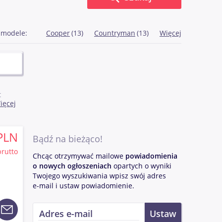
 modele:
Cooper
(13)
Countryman
(13)
Więcej
t
ięcej
eku,
 takich
uwagę
PLN
Bądź na bieżąco!
brutto
Chcąc otrzymywać mailowe
powiadomienia
o nowych ogłoszeniach
opartych o wyniki
nych
Twojego wyszukiwania wpisz swój adres
e-mail i ustaw powiadomienie.
ja
ch
ym