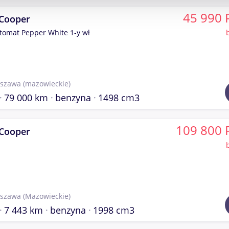
45 990 
 Cooper
utomat Pepper White 1-y wł
szawa
(mazowieckie)
79 000 km
benzyna
1498 cm3
109 800 
 Cooper
szawa
(Mazowieckie)
7 443 km
benzyna
1998 cm3