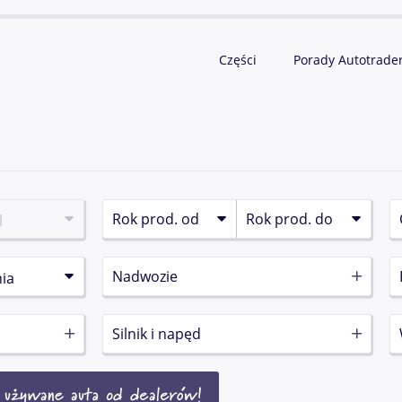
Części
Porady Autotrade
Nadwozie
Silnik i napęd