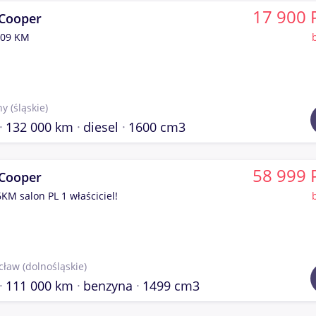
17 900 
 Cooper
109 KM
hy
(śląskie)
132 000 km
diesel
1600 cm3
58 999 
 Cooper
6KM salon PL 1 właściciel!
cław
(dolnośląskie)
111 000 km
benzyna
1499 cm3