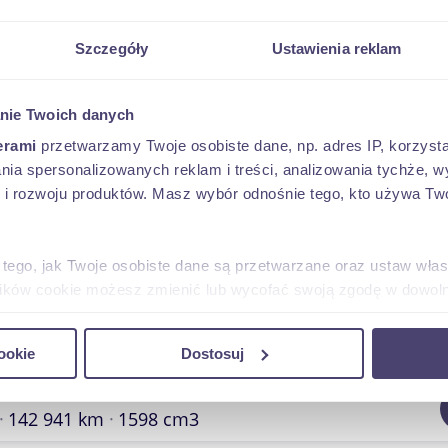
21 999 
 Cooper
Szczegóły
Ustawienia reklam
nie Twoich danych
erami
przetwarzamy Twoje osobiste dane, np. adres IP, korzystaj
seczno
(mazowieckie)
lania spersonalizowanych reklam i treści, analizowania tychże,
90 601 km
1598 cm3
 rozwoju produktów. Masz wybór odnośnie tego, kto używa Twoi
27 999 
 Cooper
 tego, jak Twoje osobiste dane są przetwarzane oraz ustaw wła
plików cookie możesz zmienić lub wycofać swoją zgodę w dowolne
do spersonalizowania treści i reklam, aby oferować funkcje sp
ookie
Dostosuj
ormacje o tym, jak korzystasz z naszej witryny, udostępniamy p
Partnerzy mogą połączyć te informacje z innymi danymi otrzym
seczno
(mazowieckie)
nia z ich usług.
142 941 km
1598 cm3