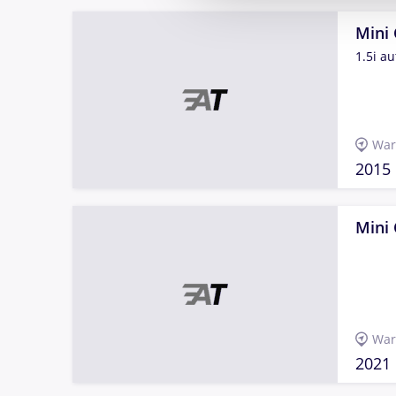
Mini
1.5i a
War
2015
Mini
War
2021