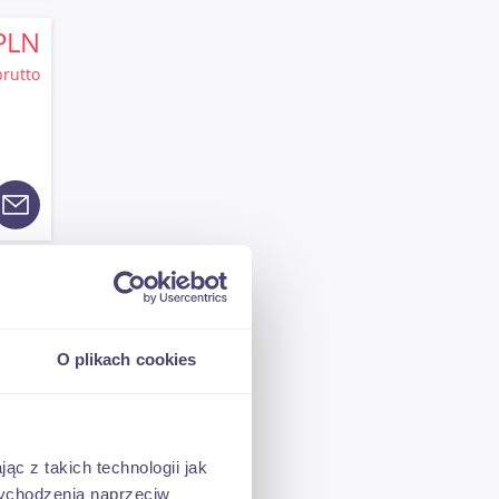
PLN
brutto
PLN
brutto
O plikach cookies
ąc z takich technologii jak
 wychodzenia naprzeciw