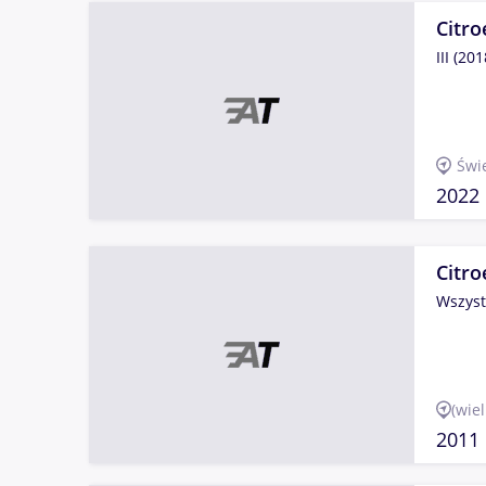
Citro
III (201
Świ
2022
Citro
Wszyst
(wie
2011