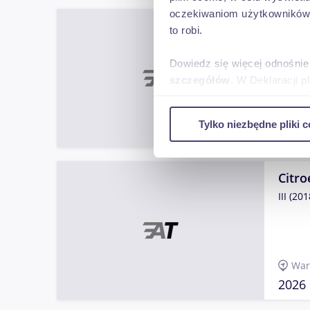
oczekiwaniom użytkowników i
Citro
to robi.
III (201
Dowiedz się więcej odnośnie
szczegółów
. W Deklaracji 
Goc
Wykorzystujemy pliki cookie 
Tylko niezbędne pliki c
ruch w naszej witrynie. Inf
2019
reklamowym i analitycznym. 
uzyskanymi podczas korzysta
Citro
III (201
War
2026