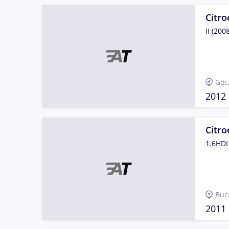
Citro
II (200
Goc
2012
Citro
1.6HD
Buc
2011