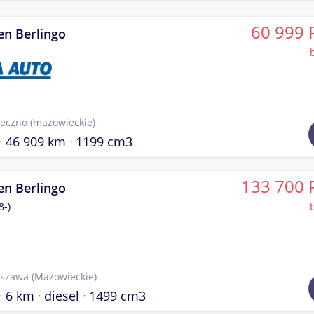
60 999 
en Berlingo
seczno
(mazowieckie)
46 909 km
1199 cm3
133 700 
en Berlingo
8-)
szawa
(Mazowieckie)
6 km
diesel
1499 cm3