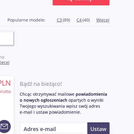
Popularne modele:
C3
(89)
C4
(40)
Więcej
no
ięcej
y
dę
PLN
ych
Bądź na bieżąco!
brutto
ów na
Chcąc otrzymywać mailowe
powiadomienia
była to
o nowych ogłoszeniach
opartych o wyniki
e sporą
Twojego wyszukiwania wpisz swój adres
hodu
e-mail i ustaw powiadomienie.
eb. Z
ako
a także