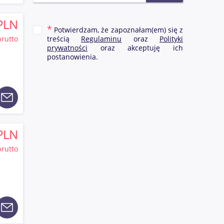
PLN
k i
Potwierdzam, że zapoznałam(em) się z
m się
brutto
treścią
Regulaminu
oraz
Polityki
ności
prywatności
oraz akceptuję ich
ę też w
postanowienia.
 którzy
PLN
brutto