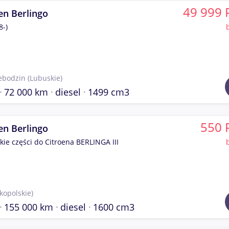
49 999 
en Berlingo
8-)
ebodzin
(Lubuskie)
72 000 km
diesel
1499 cm3
550 
en Berlingo
kie części do Citroena BERLINGA III
lkopolskie)
155 000 km
diesel
1600 cm3