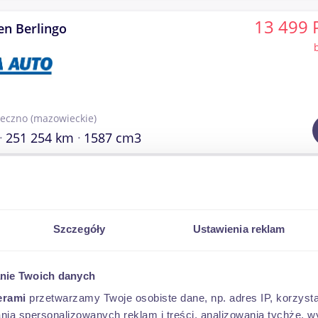
13 499 
en Berlingo
seczno
(mazowieckie)
251 254 km
1587 cm3
45 000 
en Berlingo
8-)
Szczegóły
Ustawienia reklam
nie Twoich danych
jec
(Mazowieckie)
107 843 km
diesel
1499 cm3
erami
przetwarzamy Twoje osobiste dane, np. adres IP, korzystaj
lania spersonalizowanych reklam i treści, analizowania tychże,