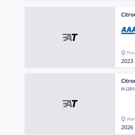
Citro
Pia
2023
Citro
III (201
War
2026