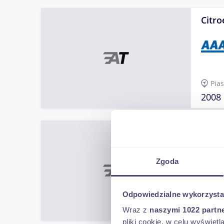
Citro
Pia
2008
Citro
III (201
Zgoda
Odpowiedzialne wykorzysta
Gró
2021
Wraz z
naszymi 1022 partn
pliki cookie, w celu wyświet