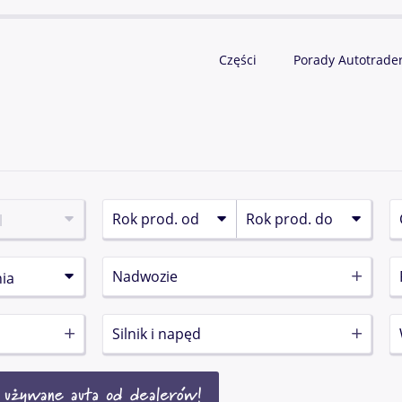
Części
Porady Autotrade
Nadwozie
Silnik i napęd