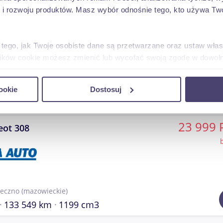
 rozwoju produktów. Masz wybór odnośnie tego, kto używa Twoi
24 300 
eot 308
 tego, jak Twoje osobiste dane są przetwarzane oraz ustaw wła
plików cookie możesz zmienić lub wycofać swoją zgodę w dowolne
o
(podkarpackie)
do spersonalizowania treści i reklam, aby oferować funkcje sp
ookie
Dostosuj
ormacje o tym, jak korzystasz z naszej witryny, udostępniamy p
193 000 km
diesel
1600 cm3
Partnerzy mogą połączyć te informacje z innymi danymi otrzym
nia z ich usług.
23 999 
eot 308
seczno
(mazowieckie)
133 549 km
1199 cm3