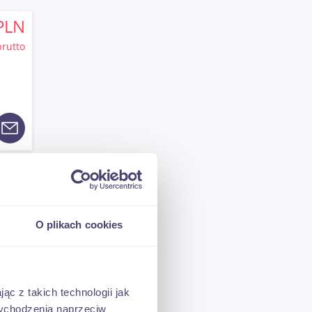
PLN
brutto
PLN
brutto
O plikach cookies
ąc z takich technologii jak
 wychodzenia naprzeciw