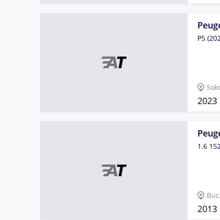
wóz sportowy. Druga generacja Peugeota 308 trafiła do
Samochodu Roku 2014. Również w tym przypadku klien
silników. Na rynku pojawił się także model Peugeot 3
Peug
to zatem być samochód nawet dla najbardziej wymaga
P5 (202
dla każdego Peugeot 308 jest przede wszystkim model
różnych grup użytkowników. W nieco niższych wersjach 
zapewni pełną wygodę szczególnie w czasie jazdy w wa
doskonałe samochody sportowe, które na przestrzeni os
Sok
2023
Peug
1.6 1
Buc
2013