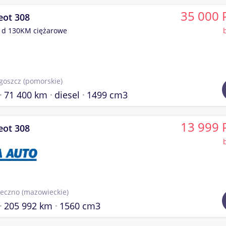
35 000 
eot 308
 d 130KM ciężarowe
goszcz
(pomorskie)
71 400 km
diesel
1499 cm3
13 999 
eot 308
seczno
(mazowieckie)
205 992 km
1560 cm3