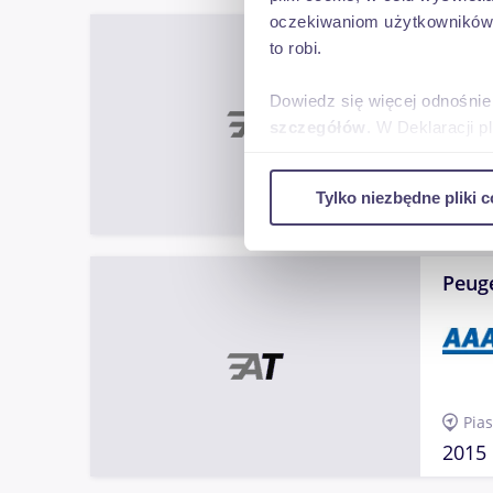
oczekiwaniom użytkowników i
Peug
to robi.
KOMBI
Dowiedz się więcej odnośnie
szczegółów
. W Deklaracji 
Jasł
Wykorzystujemy pliki cookie 
Tylko niezbędne pliki c
ruch w naszej witrynie. Inf
2016
reklamowym i analitycznym. 
uzyskanymi podczas korzysta
Peug
Pia
2015