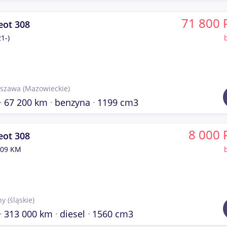
71 800 
eot 308
1-)
szawa
(Mazowieckie)
67 200 km
benzyna
1199 cm3
8 000 
eot 308
109 KM
hy
(śląskie)
313 000 km
diesel
1560 cm3