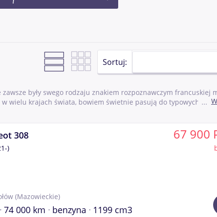
Sortuj:
 zawsze były swego rodzaju znakiem rozpoznawczym francuskiej m
W
 w wielu krajach świata, bowiem świetnie pasują do typowych potr
 stosunkowo tanie i niedrogie w utrzymaniu, a dobrze wyposażone 
lkie rozmiary sprawiają dodatkowo, że pojazdy te świetnie spraw
67 900 
ch. Jednym z najbardziej znanych modeli kompaktowych Peugeota X
eot 308
308 jest typowym samochodem kompaktowym, który w zamian za
1-)
nie w warunkach miejskich. Do produkcji trafił w roku 2007. Wygl
 tego producenta – sam stanowi zresztą bezpośrednią kontynuację
 dłuższy i przestronniejszy, a wnętrze otrzymało bardzo bogate
o wszechstronność; w momencie rozpoczęcia jego sprzedaży na rynk
nikowych. Samochód dostępny jest także w wersji hatchback, jak i k
ołów
(Mazowieckie)
 – kabriolet. W najwyższej wersji silnikowej Peugeot 308 napędzan
m być niewielki samochód do jazdy po mieście, a z drugiej – dosko
74 000 km
benzyna
1199 cm3