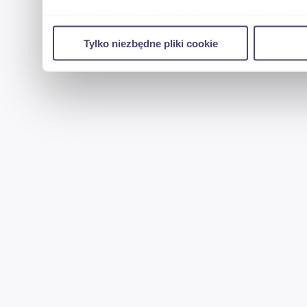
Wykorzystujemy pliki cookie do spersonalizowania tr
w naszej witrynie. Informacje o tym, jak korzystas
Tylko niezbędne pliki cookie
reklamowym i analitycznym. Partnerzy mogą połączy
uzyskanymi podczas korzystania z ich usług.