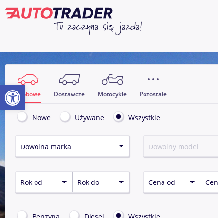
Otwórz pasek narzędzi
Osobowe
Dostawcze
Motocykle
Pozostałe
Nowe
Używane
Wszystkie
benzyna
diesel
Wszystkie