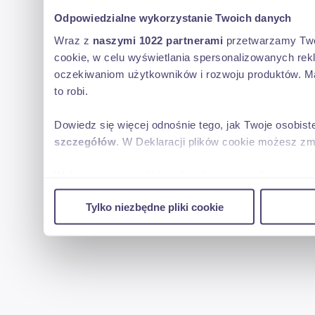
Odpowiedzialne wykorzystanie Twoich danych
Wraz z
naszymi 1022 partnerami
przetwarzamy Twoje
cookie, w celu wyświetlania spersonalizowanych rek
oczekiwaniom użytkowników i rozwoju produktów. Ma
to robi.
Dowiedz się więcej odnośnie tego, jak Twoje osobis
szczegółów
. W Deklaracji plików cookie możesz zm
Wykorzystujemy pliki cookie do spersonalizowania tr
w naszej witrynie. Informacje o tym, jak korzystas
Tylko niezbędne pliki cookie
reklamowym i analitycznym. Partnerzy mogą połączy
uzyskanymi podczas korzystania z ich usług.