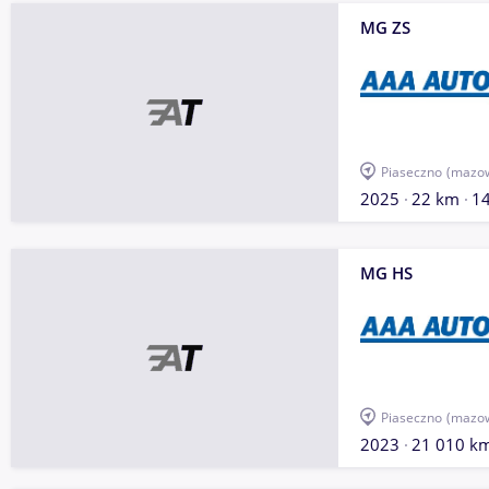
MG ZS
Piaseczno
(mazow
2025
22 km
1
MG HS
Piaseczno
(mazow
2023
21 010 k