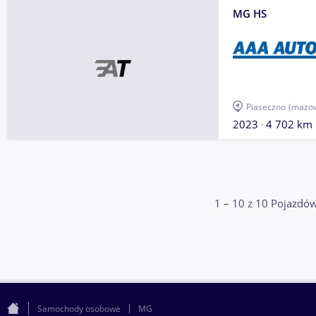
MG HS
Piaseczno
(mazow
2023
4 702 km
1 – 10 z 10 Pojazd
Samochody osobowe
MG