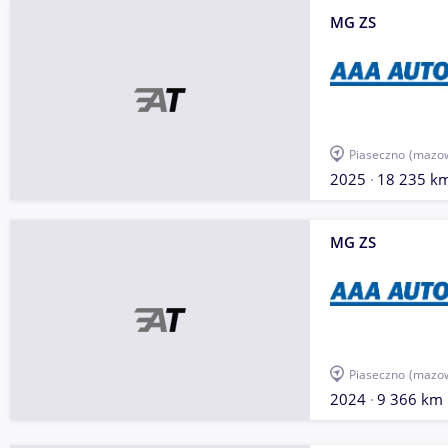
MG ZS
Piaseczno
(mazow
2025
18 235 k
MG ZS
Piaseczno
(mazow
2024
9 366 km