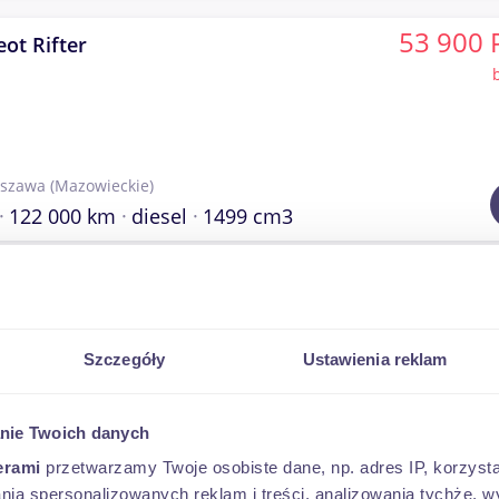
53 900 
ot Rifter
szawa
(Mazowieckie)
122 000 km
diesel
1499 cm3
3 450 
eot 307
t 307 SW 2.0 HDi 90KM
Szczegóły
Ustawienia reklam
nie Twoich danych
lskie)
313 000 km
diesel
1997 cm3
erami
przetwarzamy Twoje osobiste dane, np. adres IP, korzystaj
lania spersonalizowanych reklam i treści, analizowania tychże,