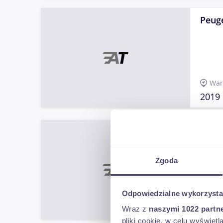
Peuge
War
2019
Peug
Peugeo
Zgoda
Odpowiedzialne wykorzysta
(lube
2002
Wraz z
naszymi 1022 partn
pliki cookie, w celu wyświet