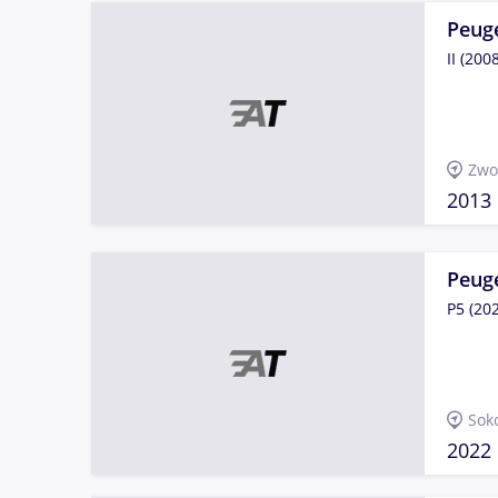
Peug
II (2008
Zwo
2013
Peug
P5 (202
Sok
2022