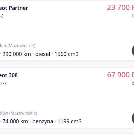
23 700 
eot Partner
-)
leń
(Mazowieckie)
290 000 km
diesel
1560 cm3
67 900 
eot 308
1-)
ołów
(Mazowieckie)
74 000 km
benzyna
1199 cm3