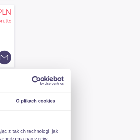
PLN
brutto
PLN
brutto
O plikach cookies
ąc z takich technologii jak
 wychodzenia naprzeciw