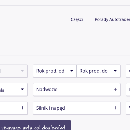
Części
Porady Autotrade
Nadwozie
Silnik i napęd