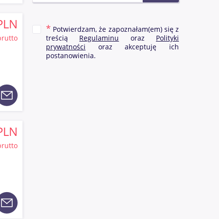
re były
ednak
PLN
pływ
Potwierdzam, że zapoznałam(em) się z
brutto
treścią
Regulaminu
oraz
Polityki
z
prywatności
oraz akceptuję ich
oki
postanowienia.
n z
ej
PLN
brutto