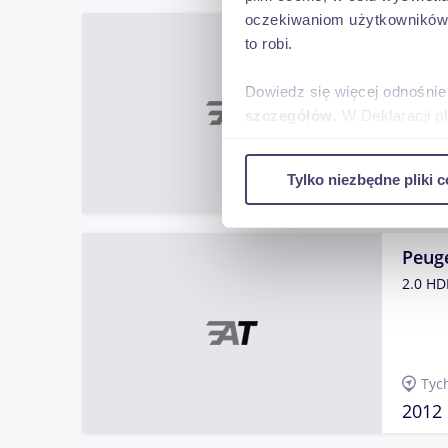
oczekiwaniom użytkowników i
Peug
to robi.
1.2 be
Dowiedz się więcej odnośnie
szczegółów
. W Deklaracji 
Tyc
Wykorzystujemy pliki cookie 
Tylko niezbędne pliki c
ruch w naszej witrynie. Inf
2018
reklamowym i analitycznym. 
uzyskanymi podczas korzysta
Peug
2.0 H
Tyc
2012