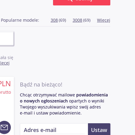
Popularne modele:
308
(69)
3008
(69)
Więcej
ała się
ięcej
zania
PLN
 na
Bądź na bieżąco!
chomiła
brutto
 w roku
Chcąc otrzymywać mailowe
powiadomienia
o nowych ogłoszeniach
opartych o wyniki
hody
Twojego wyszukiwania wpisz swój adres
e-mail i ustaw powiadomienie.
a
eot