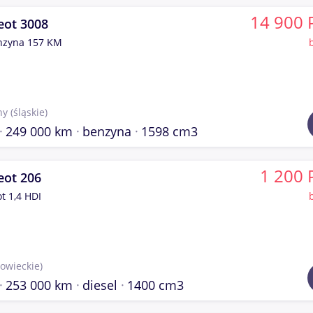
14 900 
eot 3008
nzyna 157 KM
hy
(śląskie)
249 000 km
benzyna
1598 cm3
1 200 
eot 206
t 1,4 HDI
owieckie)
253 000 km
diesel
1400 cm3