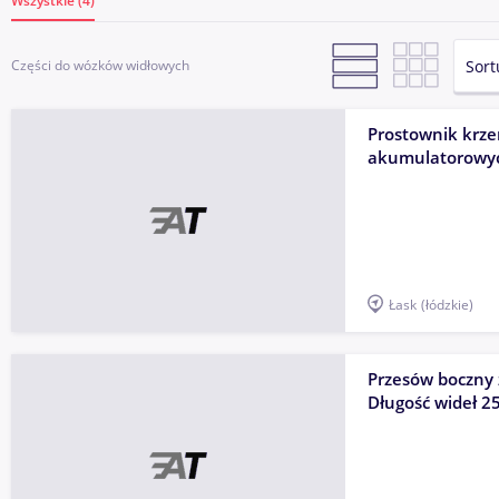
Wszystkie (4)
Sort
Części do wózków widłowych
Prostownik krz
akumulatorowy
Łask
(łódzkie)
Przesów boczny 
Długość wideł 2