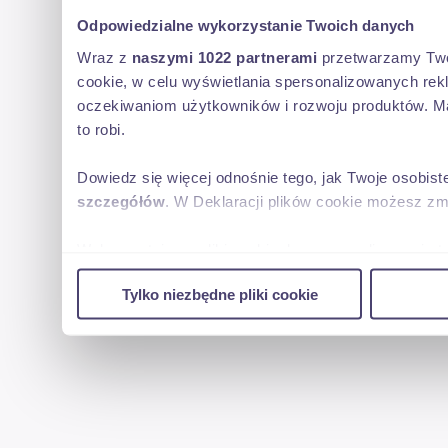
Odpowiedzialne wykorzystanie Twoich danych
Wraz z
naszymi 1022 partnerami
przetwarzamy Twoje
cookie, w celu wyświetlania spersonalizowanych rek
oczekiwaniom użytkowników i rozwoju produktów. Ma
to robi.
Dowiedz się więcej odnośnie tego, jak Twoje osobis
szczegółów
. W Deklaracji plików cookie możesz zm
Wykorzystujemy pliki cookie do spersonalizowania tr
w naszej witrynie. Informacje o tym, jak korzystas
Tylko niezbędne pliki cookie
reklamowym i analitycznym. Partnerzy mogą połączy
uzyskanymi podczas korzystania z ich usług.