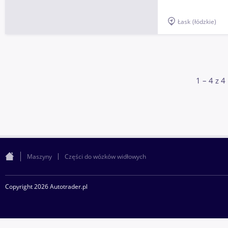
Łask
(łódzkie)
1 – 4 z 4
Maszyny
Części do wózków widłowych
Copyright 2026 Autotrader.pl