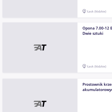
Łask
(łódzkie)
Opona 7.00-12 B
Dwie sztuki
Łask
(łódzkie)
Prostownik krz
akumulatorowy