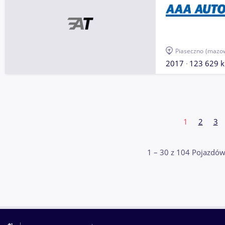
Piaseczno
(mazow
2017
123 629 
1
2
3
1 – 30 z 104 Pojazdów