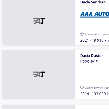
Dacia Sandero
Piaseczno
(mazow
2021
19 915 k
Dacia Duster
I (2009-2017)
Goczałkowice-Zdr
2014
133 000 