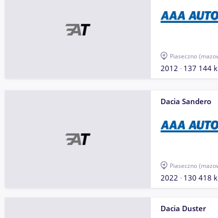
Piaseczno
(mazow
2012
137 144 
Dacia Sandero
Piaseczno
(mazow
2022
130 418 
Dacia Duster