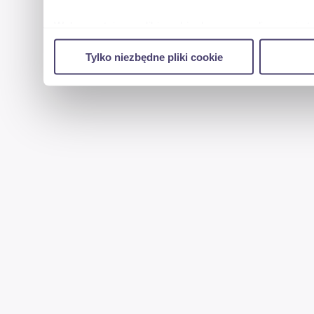
Wykorzystujemy pliki cookie do spersonalizowania tr
w naszej witrynie. Informacje o tym, jak korzystas
Tylko niezbędne pliki cookie
reklamowym i analitycznym. Partnerzy mogą połączy
uzyskanymi podczas korzystania z ich usług.