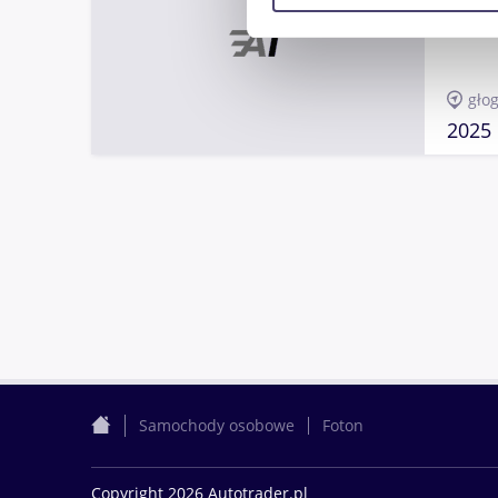
reklamowym i analitycznym. 
uzyskanymi podczas korzysta
gło
2025
Samochody osobowe
Foton
Copyright 2026 Autotrader.pl