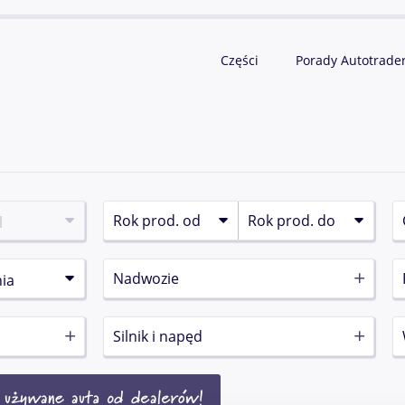
Części
Porady Autotrade
Nadwozie
Silnik i napęd