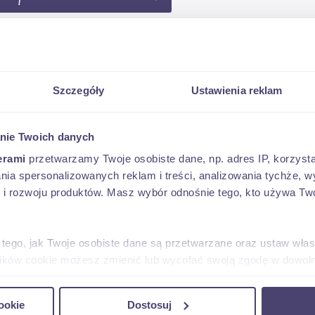
Sortuj:
Szczegóły
Ustawienia reklam
129 900 
n
nie Twoich danych
nd G7
erami
przetwarzamy Twoje osobiste dane, np. adres IP, korzystaj
lania spersonalizowanych reklam i treści, analizowania tychże,
 rozwoju produktów. Masz wybór odnośnie tego, kto używa Twoi
goczów
(małopolskie)
10 km
diesel
1998 cm3
 tego, jak Twoje osobiste dane są przetwarzane oraz ustaw wła
plików cookie możesz zmienić lub wycofać swoją zgodę w dowolne
159 000 
n
do spersonalizowania treści i reklam, aby oferować funkcje sp
ookie
Dostosuj
d V9
ormacje o tym, jak korzystasz z naszej witryny, udostępniamy p