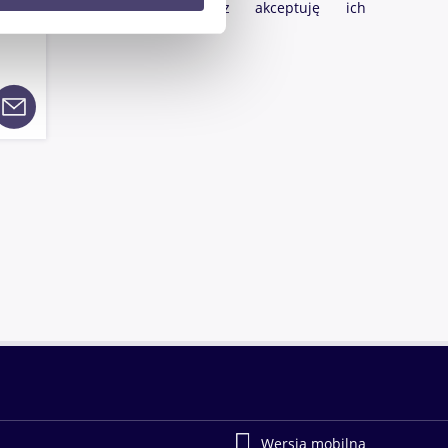
prywatności
oraz akceptuję ich
anymi od Ciebie lub
postanowienia.
Wersja mobilna