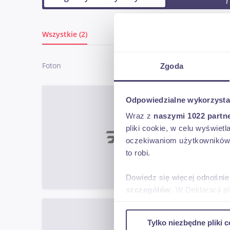
Wszystkie (2)
Foton
Zgoda
Foto
Odpowiedzialne wykorzysta
Tunla
Wraz z
naszymi 1022 partn
pliki cookie, w celu wyświet
oczekiwaniom użytkowników i
to robi.
gło
2026
Dowiedz się więcej odnośnie
szczegółów
. W Deklaracji 
Foto
Wykorzystujemy pliki cookie 
Tylko niezbędne pliki c
Tunlan
ruch w naszej witrynie. Inf