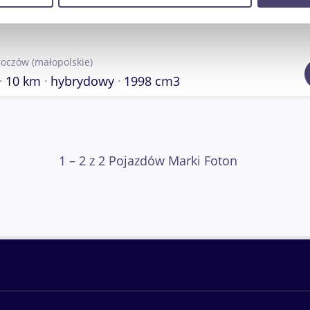
Partnerzy mogą połączyć te informacje z innymi danymi otrzym
nia z ich usług.
goczów
(małopolskie)
10 km
hybrydowy
1998 cm3
1 – 2 z 2 Pojazdów Marki Foton