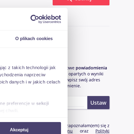
O plikach cookies
PLN
Bądź na bieżąco!
netto
ąc z takich technologii jak
Chcąc otrzymywać mailowe
powiadomienia
o nowych ogłoszeniach
opartych o wyniki
 wychodzenia naprzeciw
Twojego wyszukiwania wpisz swój adres
ch danych i w jakich celach
e-mail i ustaw powiadomienie.
sne preferencje w
sekcji
j chwili.
PLN
ołecznościowe i analizować
Potwierdzam, że zapoznałam(em) się z
Akceptuj
netto
treścią
Regulaminu
oraz
Polityki
artnerom społecznościowym,