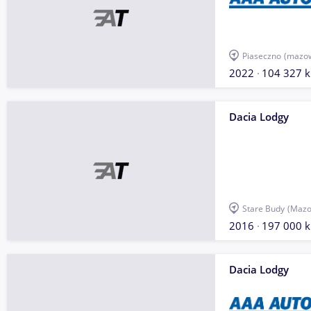
Piaseczno
(mazow
2022
104 327 
Dacia Lodgy
Stare Budy
(Mazo
2016
197 000 
Dacia Lodgy