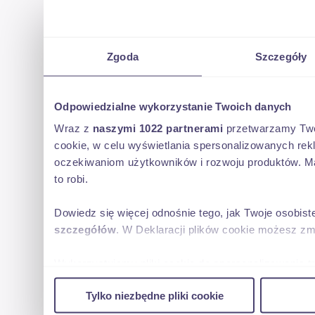
Zgoda
Szczegóły
Odpowiedzialne wykorzystanie Twoich danych
Wraz z
naszymi 1022 partnerami
przetwarzamy Twoje
cookie, w celu wyświetlania spersonalizowanych rek
oczekiwaniom użytkowników i rozwoju produktów. Ma
to robi.
Dowiedz się więcej odnośnie tego, jak Twoje osobis
szczegółów
. W Deklaracji plików cookie możesz zm
Wykorzystujemy pliki cookie do spersonalizowania tr
w naszej witrynie. Informacje o tym, jak korzystas
Tylko niezbędne pliki cookie
reklamowym i analitycznym. Partnerzy mogą połączy
uzyskanymi podczas korzystania z ich usług.