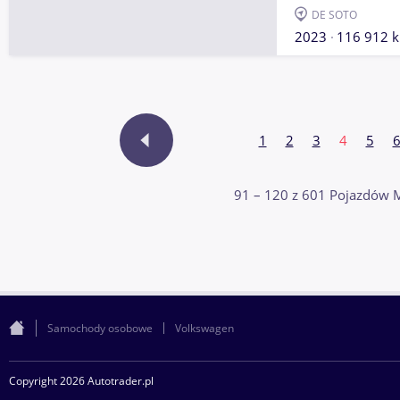
DE SOTO
2023
116 912 
1
2
3
4
5
91 – 120 z 601 Pojazdów 
Samochody osobowe
Volkswagen
Copyright 2026 Autotrader.pl