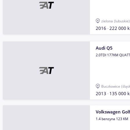
zielona
(lubuskie)
2016
222 000 
Audi Q5
2.0TDI 177KM QUAT
Buczkowice
(śląs
2013
135 000 
Volkswagen Gol
1.4 benzyna 123 KM