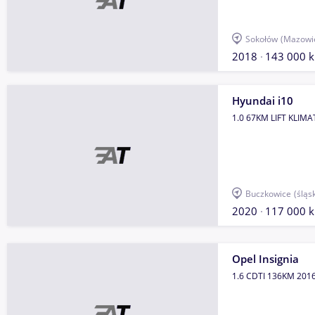
Sokołów
(Mazowi
2018
143 000 
Hyundai i10
1.0 67KM LIFT KLIM
Buczkowice
(śląs
2020
117 000 
Opel Insignia
1.6 CDTI 136KM 201