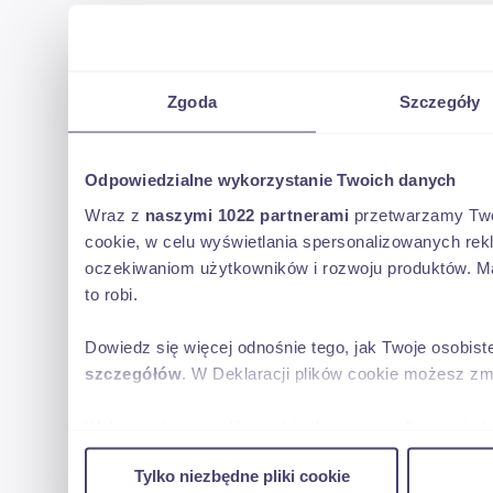
Zgoda
Szczegóły
Odpowiedzialne wykorzystanie Twoich danych
Wraz z
naszymi 1022 partnerami
przetwarzamy Twoje
cookie, w celu wyświetlania spersonalizowanych rek
oczekiwaniom użytkowników i rozwoju produktów. Ma
to robi.
Dowiedz się więcej odnośnie tego, jak Twoje osobis
szczegółów
. W Deklaracji plików cookie możesz zm
Wykorzystujemy pliki cookie do spersonalizowania tr
w naszej witrynie. Informacje o tym, jak korzystas
Tylko niezbędne pliki cookie
reklamowym i analitycznym. Partnerzy mogą połączy