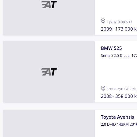
Tychy
(śląskie)
2009
173 000 
BMW 525
Seria 5 2.5 Diesel 1
krotoszyn
(wielko
2008
358 000 
Toyota Avensis
2.0 D-4D 143KM 201