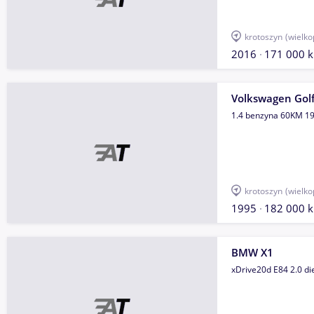
krotoszyn
(wielko
2016
171 000 
Volkswagen Gol
1.4 benzyna 60KM 19
krotoszyn
(wielko
1995
182 000 
BMW X1
xDrive20d E84 2.0 d