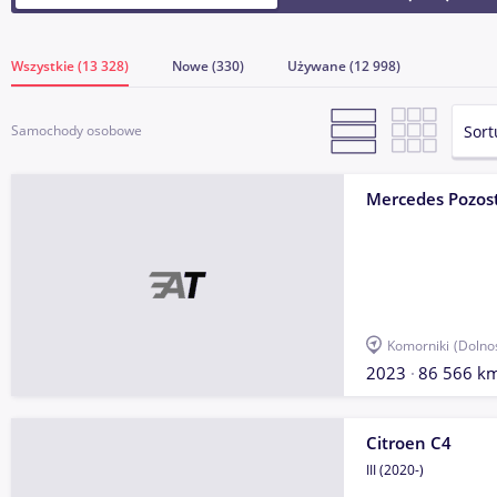
Wszystkie (13 328)
Nowe (330)
Używane (12 998)
Sort
Samochody osobowe
Mercedes Pozos
Komorniki
(Dolno
2023
86 566 k
Citroen C4
III (2020-)