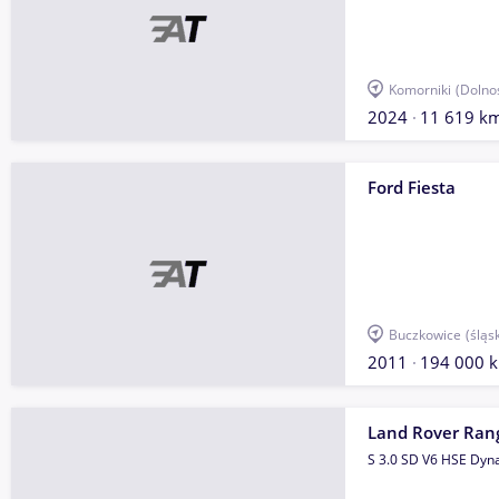
Komorniki
(Dolno
2024
11 619 k
Ford Fiesta
Buczkowice
(śląs
2011
194 000 
Land Rover Rang
S 3.0 SD V6 HSE Dy