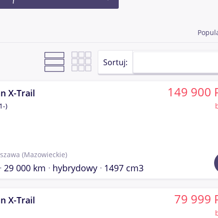
Popul
Sortuj:
149 900 
n X-Trail
1-)
szawa
(Mazowieckie)
29 000 km
hybrydowy
1497 cm3
79 999 
n X-Trail