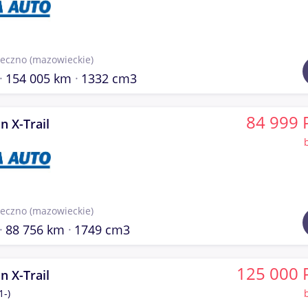
seczno
(mazowieckie)
154 005 km
1332 cm3
84 999 
n X-Trail
seczno
(mazowieckie)
88 756 km
1749 cm3
125 000 
n X-Trail
1-)