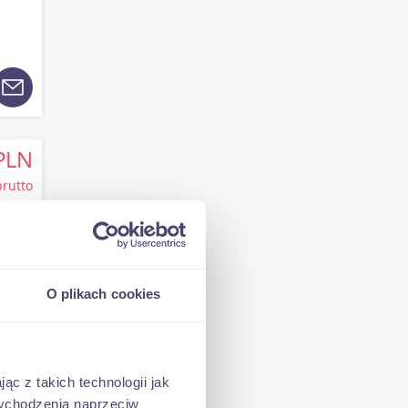
PLN
brutto
O plikach cookies
PLN
ąc z takich technologii jak
brutto
 wychodzenia naprzeciw