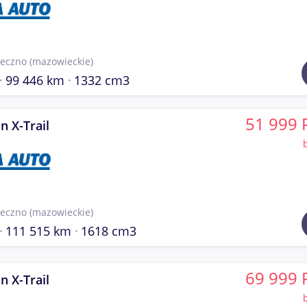
seczno
(mazowieckie)
99 446 km
1332 cm3
51 999 
n X-Trail
seczno
(mazowieckie)
111 515 km
1618 cm3
69 999 
n X-Trail