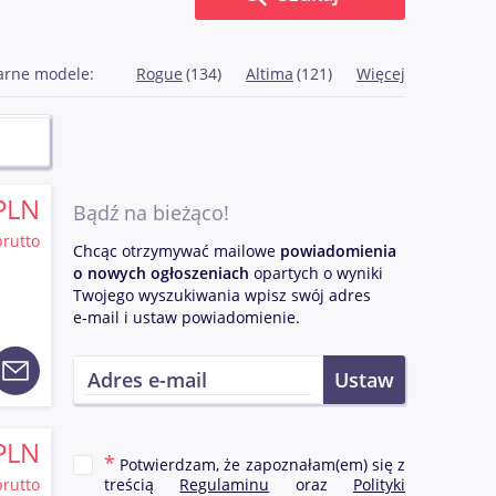
arne modele:
Rogue
(134)
Altima
(121)
Więcej
PLN
Bądź na bieżąco!
brutto
Chcąc otrzymywać mailowe
powiadomienia
o nowych ogłoszeniach
opartych o wyniki
Twojego wyszukiwania wpisz swój adres
e-mail i ustaw powiadomienie.
PLN
Potwierdzam, że zapoznałam(em) się z
brutto
treścią
Regulaminu
oraz
Polityki