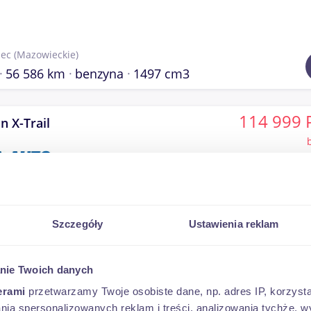
jec
(Mazowieckie)
56 586 km
benzyna
1497 cm3
114 999 
n X-Trail
seczno
(mazowieckie)
Szczegóły
Ustawienia reklam
39 360 km
1497 cm3
79 999 
nie Twoich danych
n X-Trail
erami
przetwarzamy Twoje osobiste dane, np. adres IP, korzystaj
lania spersonalizowanych reklam i treści, analizowania tychże,