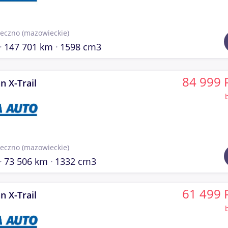
seczno
(mazowieckie)
147 701 km
1598 cm3
84 999 
n X-Trail
seczno
(mazowieckie)
73 506 km
1332 cm3
61 499 
n X-Trail