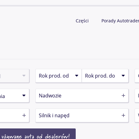
Części
Porady Autotrade
Nadwozie
Silnik i napęd