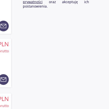
prywatności
oraz akceptuję ich
postanowienia.
PLN
brutto
PLN
brutto