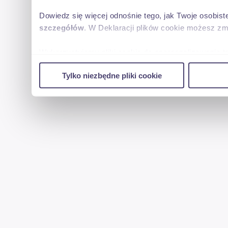
Dowiedz się więcej odnośnie tego, jak Twoje osobis
szczegółów
. W Deklaracji plików cookie możesz zm
Wykorzystujemy pliki cookie do spersonalizowania tr
w naszej witrynie. Informacje o tym, jak korzystas
Tylko niezbędne pliki cookie
reklamowym i analitycznym. Partnerzy mogą połączy
uzyskanymi podczas korzystania z ich usług.