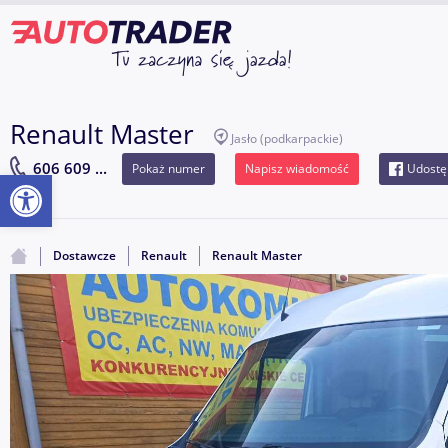
Renault Master
Jasło
(podkarpackie)
606 609 ...
Pokaż numer
Napisz wiadomość
Udostę
Otwórz pasek narzędzi
Dostawcze
Renault
Renault Master