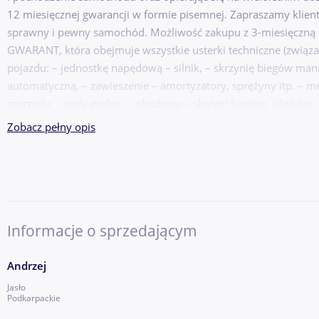
12 miesięcznej gwarancji w formie pisemnej. Zapraszamy klien
sprawny i pewny samochód. Możliwość zakupu z 3-miesięczną 
GWARANT, która obejmuje wszystkie usterki techniczne (związa
pojazdu: – jednostkę napędową – silnik, – skrzynię biegów man
automatyczną, – zawieszenie – amortyzatory, sprężyny itp. – m
rozrządu, – wały pędne, – obudowy – skrzyni biegów, silników, 
diagnostykę komputerową, Naprawa i wszystkie części w okres
Zobacz pełny opis
BEZPŁATNIE. Dodatkowo każde auto objęte: – gwarancją legaln
oryginalności przebiegu Pełna oferta i warunki gwarancji w biu
Towarowa 30; lub pod nr tel.
Pokaż numer
Informacje o sprzedającym
Andrzej
Jasło
Podkarpackie