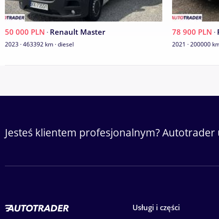
50 000 PLN
·
Renault Master
78 900 PLN
·
2023 · 463392 km · diesel
2021 · 200000 km 
Jesteś klientem profesjonalnym? Autotrader 
Usługi i części