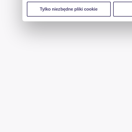
w naszej witrynie. Informacje o tym, jak korzyst
Tylko niezbędne pliki cookie
reklamowym i analitycznym. Partnerzy mogą połąc
uzyskanymi podczas korzystania z ich usług.