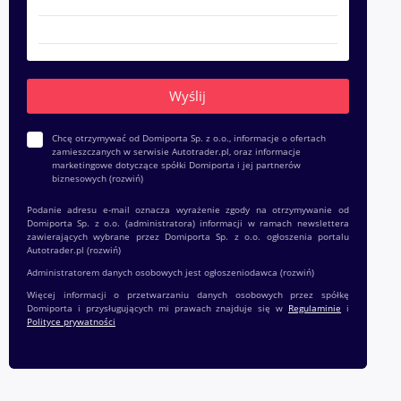
Chcę otrzymywać od Domiporta Sp. z o.o., informacje o ofertach
zamieszczanych w serwisie Autotrader.pl, oraz informacje
marketingowe dotyczące spółki Domiporta i jej partnerów
biznesowych
(rozwiń)
Podanie adresu e-mail oznacza wyrażenie zgody na otrzymywanie od
Domiporta Sp. z o.o. (administratora) informacji w ramach newslettera
zawierających wybrane przez Domiporta Sp. z o.o. ogłoszenia portalu
Autotrader.pl
(rozwiń)
Administratorem danych osobowych jest ogłoszeniodawca
(rozwiń)
Więcej informacji o przetwarzaniu danych osobowych przez spółkę
Domiporta i przysługujących mi prawach znajduje się w
Regulaminie
i
Polityce prywatności