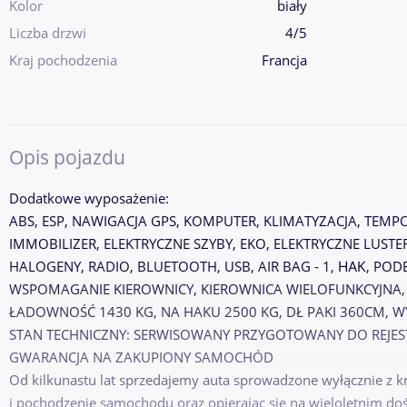
Kolor
biały
Liczba drzwi
4/5
Kraj pochodzenia
Francja
Opis pojazdu
Dodatkowe wyposażenie:
ABS, ESP, NAWIGACJA GPS, KOMPUTER, KLIMATYZACJA, TEM
IMMOBILIZER, ELEKTRYCZNE SZYBY, EKO, ELEKTRYCZNE LUST
HALOGENY, RADIO, BLUETOOTH, USB, AIR BAG - 1, НАК, POD
WSPOMAGANIE KIEROWNICY, KIEROWNICA WIELOFUNKCYJNA,
ŁADOWNOŚĆ 1430 KG, NA HAKU 2500 KG, DŁ PAKI 360CM, WY
STAN TECHNICZNY: SERWISOWANY PRZYGOTOWANY DO REJEST
GWARANCJA NA ZAKUPIONY SAMOCHÓD
Od kilkunastu lat sprzedajemy auta sprowadzone wyłącznie z kr
i pochodzenie samochodu oraz opierając się na wieloletnim do