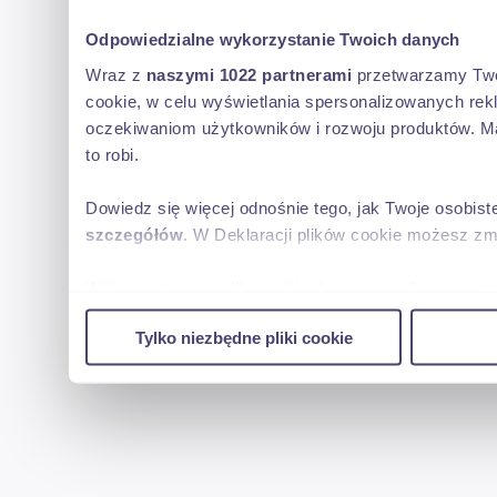
Odpowiedzialne wykorzystanie Twoich danych
Wraz z
naszymi 1022 partnerami
przetwarzamy Twoje
cookie, w celu wyświetlania spersonalizowanych rek
oczekiwaniom użytkowników i rozwoju produktów. Ma
to robi.
Dowiedz się więcej odnośnie tego, jak Twoje osobis
szczegółów
. W Deklaracji plików cookie możesz zm
Wykorzystujemy pliki cookie do spersonalizowania tr
w naszej witrynie. Informacje o tym, jak korzystas
Tylko niezbędne pliki cookie
reklamowym i analitycznym. Partnerzy mogą połączy
uzyskanymi podczas korzystania z ich usług.