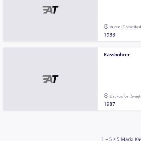
Vuren
(Dolnośląs
1988
Kässbohrer
Baćkowice
(Święt
1987
1 – 5 z 5 Marki K