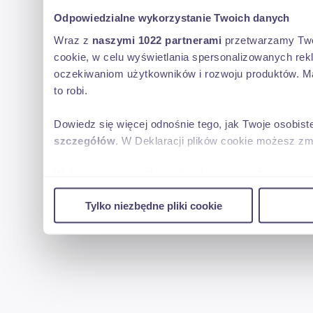
Odpowiedzialne wykorzystanie Twoich danych
Wraz z
naszymi 1022 partnerami
przetwarzamy Twoje
cookie, w celu wyświetlania spersonalizowanych rek
oczekiwaniom użytkowników i rozwoju produktów. Ma
to robi.
Dowiedz się więcej odnośnie tego, jak Twoje osobis
szczegółów
. W Deklaracji plików cookie możesz zm
Wykorzystujemy pliki cookie do spersonalizowania tr
w naszej witrynie. Informacje o tym, jak korzystas
Tylko niezbędne pliki cookie
reklamowym i analitycznym. Partnerzy mogą połączy
uzyskanymi podczas korzystania z ich usług.