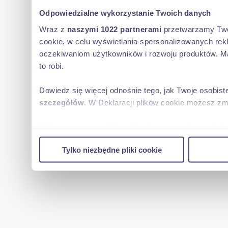
Odpowiedzialne wykorzystanie Twoich danych
Wraz z
naszymi 1022 partnerami
przetwarzamy Twoje
cookie, w celu wyświetlania spersonalizowanych rek
oczekiwaniom użytkowników i rozwoju produktów. Ma
to robi.
Dowiedz się więcej odnośnie tego, jak Twoje osobis
szczegółów
. W Deklaracji plików cookie możesz zm
Wykorzystujemy pliki cookie do spersonalizowania tr
w naszej witrynie. Informacje o tym, jak korzystas
Tylko niezbędne pliki cookie
reklamowym i analitycznym. Partnerzy mogą połączy
uzyskanymi podczas korzystania z ich usług.