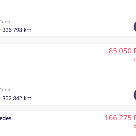
Vuren
326 798 km
85 050 
o
Vuren
352 842 km
166 275 
edes