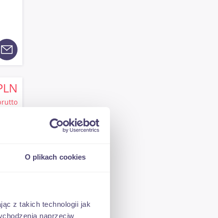
PLN
brutto
O plikach cookies
PLN
ąc z takich technologii jak
brutto
 wychodzenia naprzeciw