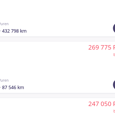
Vuren
432 798 km
269 775 
Vuren
87 546 km
247 050 