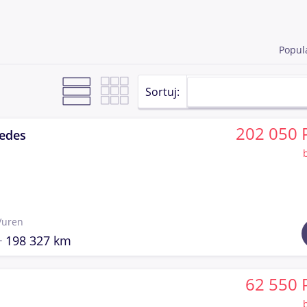
Popul
Sortuj:
202 050 
edes
Vuren
198 327 km
62 550 