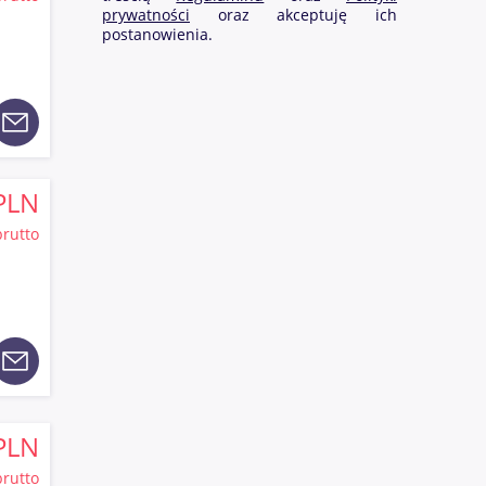
prywatności
oraz akceptuję ich
postanowienia.
PLN
brutto
PLN
brutto