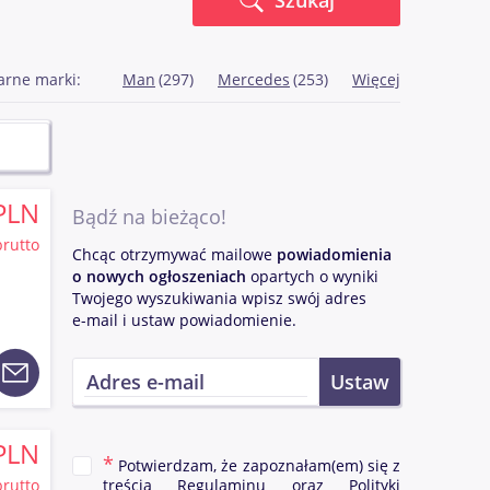
Szukaj
arne marki:
Man
(297)
Mercedes
(253)
Więcej
PLN
Bądź na bieżąco!
brutto
Chcąc otrzymywać mailowe
powiadomienia
o nowych ogłoszeniach
opartych o wyniki
Twojego wyszukiwania wpisz swój adres
e-mail i ustaw powiadomienie.
PLN
Potwierdzam, że zapoznałam(em) się z
brutto
treścią
Regulaminu
oraz
Polityki