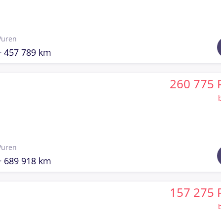
Vuren
457 789 km
260 775 
Vuren
689 918 km
157 275 