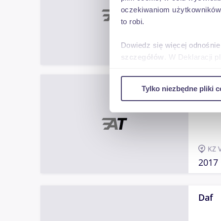
oczekiwaniom użytkowników i
to robi.
KZ 
Dowiedz się więcej odnośnie
2008
szczegółów
. W Deklaracji 
Wykorzystujemy pliki cookie 
Merc
Tylko niezbędne pliki c
ruch w naszej witrynie. Inf
reklamowym i analitycznym. 
uzyskanymi podczas korzysta
KZ 
2017
Daf