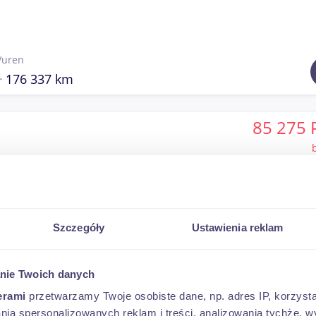
Vuren
176 337 km
85 275 
Vuren
Szczegóły
Ustawienia reklam
1 015 956 km
nie Twoich danych
103 050 
erami
przetwarzamy Twoje osobiste dane, np. adres IP, korzystaj
lania spersonalizowanych reklam i treści, analizowania tychże,