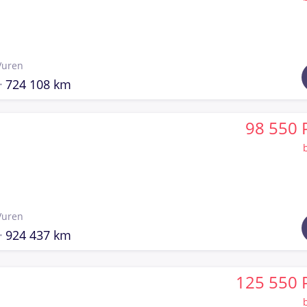
Vuren
724 108 km
98 550 
Vuren
924 437 km
125 550 