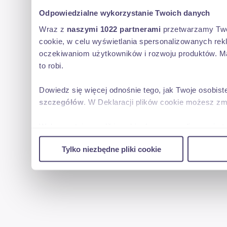
Odpowiedzialne wykorzystanie Twoich danych
Wraz z
naszymi 1022 partnerami
przetwarzamy Twoje
cookie, w celu wyświetlania spersonalizowanych rek
oczekiwaniom użytkowników i rozwoju produktów. Ma
to robi.
Dowiedz się więcej odnośnie tego, jak Twoje osobis
szczegółów
. W Deklaracji plików cookie możesz zm
Wykorzystujemy pliki cookie do spersonalizowania tr
w naszej witrynie. Informacje o tym, jak korzystas
Tylko niezbędne pliki cookie
reklamowym i analitycznym. Partnerzy mogą połączy
uzyskanymi podczas korzystania z ich usług.