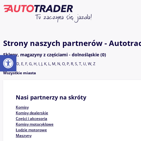
Strony naszych partnerów - Autotrad
Otwórz pasek narzędzi
Sklepy, magazyny z częściami - dolnośląskie (0)
A, B, C, D, E, F, G, H, I, J, K, L, M, N, O, P, R, S, T, U, W, Z
Wszystkie miasta
Nasi partnerzy na skróty
Komisy
Komisy dealerskie
Części i akcesoria
Komisy motocyklowe
Łodzie motorowe
Maszyny