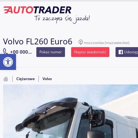
Volvo FL260 Euro6
mszczonów
(mazowieckie)
+00 000...
Pokaż numer
Napisz wiadomość
Udostęp
Otwórz pasek narzędzi
Ciężarowe
Volvo