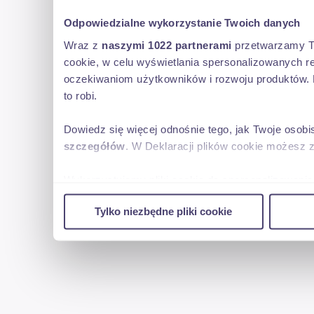
Odpowiedzialne wykorzystanie Twoich danych
Wraz z
naszymi 1022 partnerami
przetwarzamy Two
cookie, w celu wyświetlania spersonalizowanych re
oczekiwaniom użytkowników i rozwoju produktów. 
to robi.
Dowiedz się więcej odnośnie tego, jak Twoje osob
szczegółów
. W Deklaracji plików cookie możesz 
Wykorzystujemy pliki cookie do spersonalizowania 
w naszej witrynie. Informacje o tym, jak korzyst
Tylko niezbędne pliki cookie
reklamowym i analitycznym. Partnerzy mogą połąc
uzyskanymi podczas korzystania z ich usług.