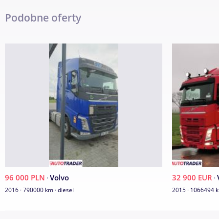
czujnik zmiany pasa ruchu kontener podnoszony hydraulicznie,
poduszki przód tył
Podobne oferty
wymiary kontenera 7.50x2.50x1, 63 opuszczony 232 podniesi
Tel.
Pokaż numer
Napisz wiadomość
96 000 PLN
·
Volvo
32 900 EUR
·
2016 · 790000 km · diesel
2015 · 1066494 k