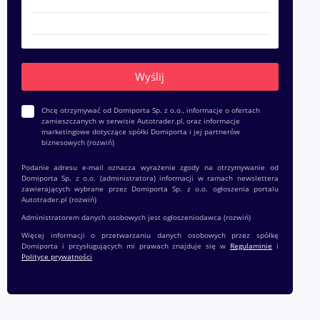
Chcę otrzymywać od Domiporta Sp. z o.o., informacje o ofertach
zamieszczanych w serwisie Autotrader.pl, oraz informacje
marketingowe dotyczące spółki Domiporta i jej partnerów
biznesowych
(rozwiń)
Podanie adresu e-mail oznacza wyrażenie zgody na otrzymywanie od
Domiporta Sp. z o.o. (administratora) informacji w ramach newslettera
zawierających wybrane przez Domiporta Sp. z o.o. ogłoszenia portalu
Autotrader.pl
(rozwiń)
Administratorem danych osobowych jest ogłoszeniodawca
(rozwiń)
Więcej informacji o przetwarzaniu danych osobowych przez spółkę
Domiporta i przysługujących mi prawach znajduje się w
Regulaminie
i
Polityce prywatności