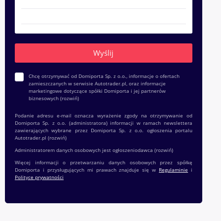
Chcę otrzymywać od Domiporta Sp. z o.o., informacje o ofertach
zamieszczanych w serwisie Autotrader.pl, oraz informacje
marketingowe dotyczące spółki Domiporta i jej partnerów
biznesowych
(rozwiń)
Podanie adresu e-mail oznacza wyrażenie zgody na otrzymywanie od
Domiporta Sp. z o.o. (administratora) informacji w ramach newslettera
zawierających wybrane przez Domiporta Sp. z o.o. ogłoszenia portalu
Autotrader.pl
(rozwiń)
Administratorem danych osobowych jest ogłoszeniodawca
(rozwiń)
Więcej informacji o przetwarzaniu danych osobowych przez spółkę
Domiporta i przysługujących mi prawach znajduje się w
Regulaminie
i
Polityce prywatności