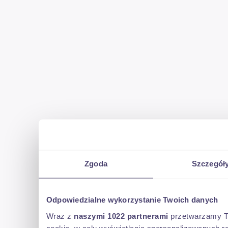
Besuchen Sie bitte unsere Website für spezielle Angebote und vo
www.kleyntrucks.com
Leasing über Kleyn Trucks ist möglich in den meisten europäis
Berechnen Sie schnell Ihre leasingrate und senden Sie eine Anf
Fragen Sie direkt nach unserem europäischen Garantie paket.
Dzwoń do Piotra po informacje w języku polskim lub odwiedź w
Zgoda
Szczegół
z naszym reprezentantem w Polsce Tomasz Danowski
Pokaż 
22 po informacje
Pokaż numer
Odpowiedzialne wykorzystanie Twoich danych
Wraz z
naszymi 1022 partnerami
przetwarzamy Two