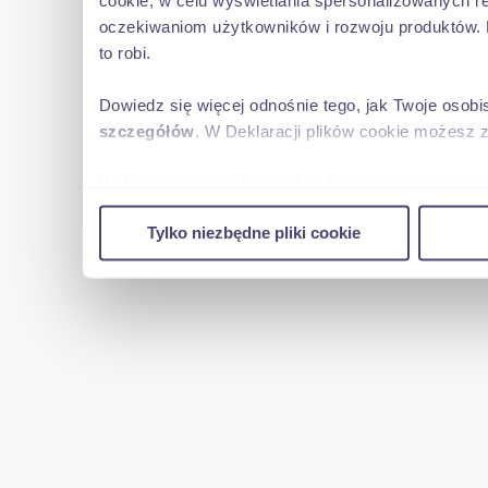
cookie, w celu wyświetlania spersonalizowanych re
oczekiwaniom użytkowników i rozwoju produktów. 
🇬🇧 Information in English:
to robi.
= Options and accessories =
Dowiedz się więcej odnośnie tego, jak Twoje osob
szczegółów
. W Deklaracji plików cookie możesz 
- ABS
- Add. break system
Wykorzystujemy pliki cookie do spersonalizowania 
- Airconditioning
w naszej witrynie. Informacje o tym, jak korzyst
- ASR
Tylko niezbędne pliki cookie
reklamowym i analitycznym. Partnerzy mogą połąc
- Cruise control
uzyskanymi podczas korzystania z ich usług.
- Digital tachograph
- Parking heater
- PTO
- Pump
- Retarder
- Sleeping cabin
- Tacho
- Trailer coupling