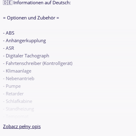
🇩🇪 Informationen auf Deutsch:
= Optionen und Zubehör =
- ABS
- Anhängerkupplung
- ASR
- Digitaler Tachograph
- Fahrtenschreiber (Kontrollgerät)
- Klimaanlage
- Nebenantrieb
- Pumpe
- Retarder
- Schlafkabine
- Standheizung
- Tempomat
- Zusatzbremssystem
Zobacz pełny opis