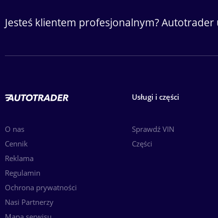
Höhe der Ladefläche: 145 cm
Pumpe: Ja
Jesteś klientem profesjonalnym? Autotrader 
Umwelt
Emissionsklasse: Euro 6
Zustand
Technischer Zustand: gut
Usługi i części
Optischer Zustand: gut
Anzahl der Schlüssel: 2
O nas
Sprawdź VIN
Identifikation
Cennik
Części
Kennzeichen: KLEYN1
Reklama
Regulamin
= Firmeninformationen =
Ochrona prywatności
https://www.kleyntrucks.com
Nasi Partnerzy
Mapa serwisu