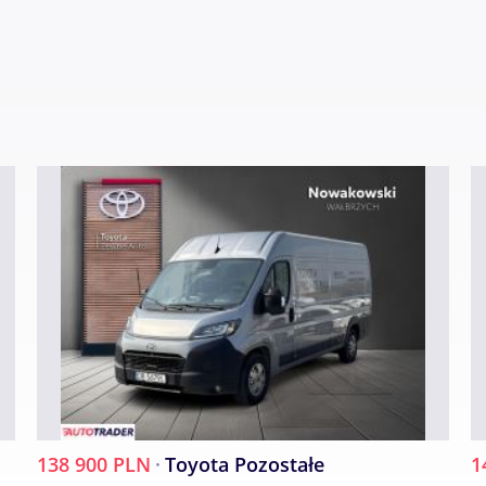
ności, oraz zapewniamy szybką i rzetelną obsługę.
cją handlową i nie stanowi oferty w myśl art. 66, § 1.
ada za ewentualne błędy lub nieaktualność ogłoszeni
138 900 PLN
·
Toyota Pozostałe
1