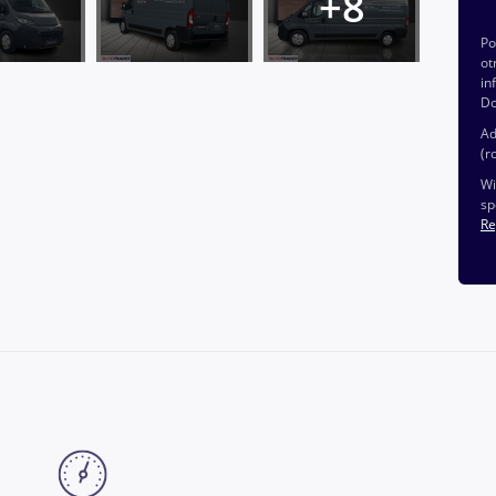
P
ot
in
Do
Ad
(r
Wi
sp
Re