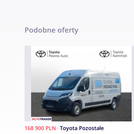
- Pomagamy w załatwieniu wszelkich formal
Serdecznie zapraszamy.
Podobne oferty
„Niniejsze ogłoszenie jest wyłącznie informa
Kodeksu Cywilnego. Sprzedający nie odpowi
Toyota PROACE MAX
Rok produkcji: 2024
Data pierwszej rejestracji: 2024-09-10
Pojemność: 2184 ccm
Przebieg: 6 819 km
Nadwozie: Furgon (blaszak)
Paliwo: Diesel
168 900 PLN
·
Toyota Pozostałe