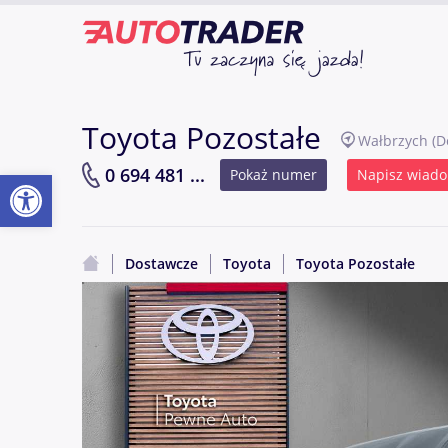
Toyota Pozostałe
Wałbrzych
(D
Otwórz pasek narzędzi
0 694 481 ...
Pokaż numer
Napisz wiad
Dostawcze
Toyota
Toyota Pozostałe