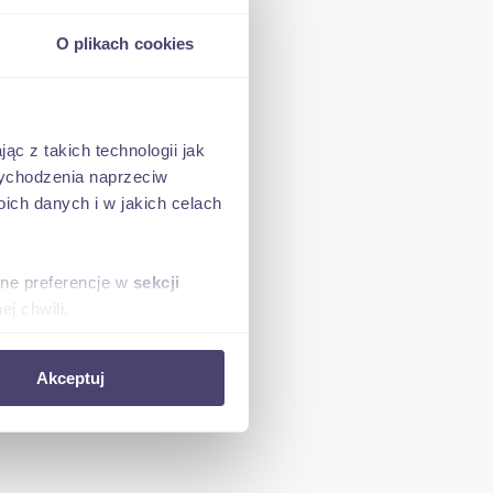
O plikach cookies
ąc z takich technologii jak
 wychodzenia naprzeciw
ch danych i w jakich celach
sne preferencje w
sekcji
j chwili.
ołecznościowe i analizować
Akceptuj
artnerom społecznościowym,
owani
anymi od Ciebie lub