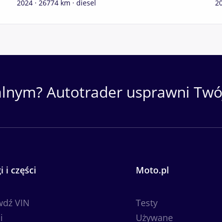
2024 · 26774 km · diesel
20
alnym? Autotrader usprawni Twój
i i części
Moto.pl
wdź VIN
Testy
i
Używane