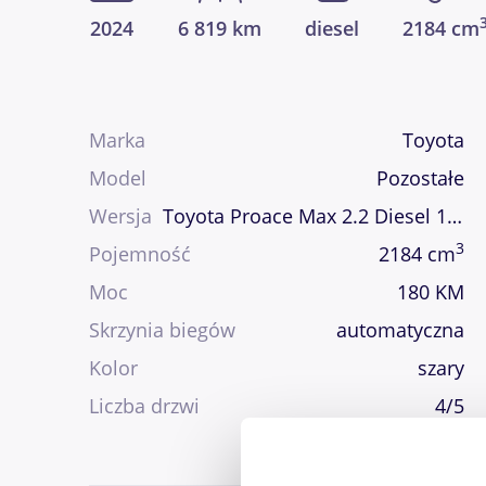
2024
6 819 km
diesel
2184 cm
Marka
Toyota
Model
Pozostałe
Wersja
Toyota Proace Max 2.2 Diesel 180km Executive L3H2
3
Pojemność
2184 cm
Moc
180 KM
Skrzynia biegów
automatyczna
Kolor
szary
Liczba drzwi
4/5