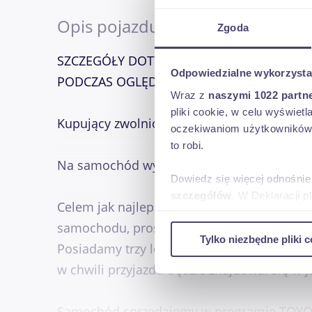
Opis pojazdu
Zgoda
SZCZEGÓŁY DOTYCZĄCE STANU TECHNICZN
Odpowiedzialne wykorzysta
PODCZAS OGLĘDZIN W SALONIE.
Wraz z
naszymi 1022 partn
pliki cookie, w celu wyświet
Kupujący zwolniony z podatku PCC .
oczekiwaniom użytkowników i
to robi.
Na samochód wystawiamy pełną fakturę va
Dowiedz się więcej odnośnie
szczegółów
. W Deklaracji 
Celem jak najlepszej jakości obsługi i za
samochodu, prosimy o umówienie się na te
Wykorzystujemy pliki cookie 
Tylko niezbędne pliki c
ruch w naszej witrynie. Inf
Posiadamy trzy lokalizacje i może zdarzyć 
reklamowym i analitycznym. 
w chwili przyjazdu będzie znajdował się w 
uzyskanymi podczas korzysta
Samochód sprzedajemy w programie TOYOTA