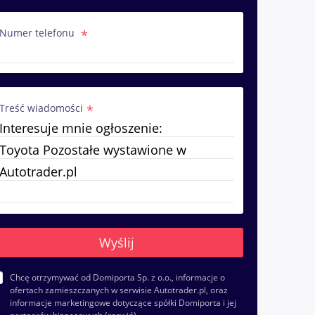
Numer telefonu
Treść wiadomości
Chcę otrzymywać od Domiporta Sp. z o.o., informacje o
ofertach zamieszczanych w serwisie Autotrader.pl, oraz
informacje marketingowe dotyczące spółki Domiporta i jej