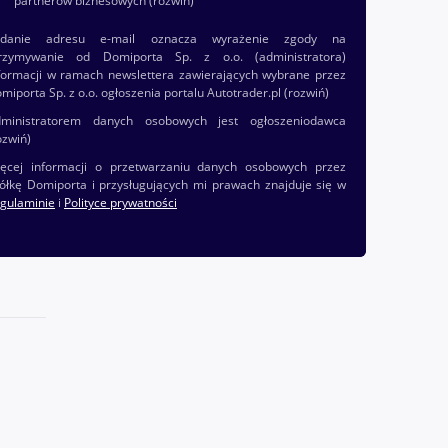
partnerów biznesowych
(rozwiń)
odanie adresu e-mail oznacza wyrażenie zgody na
rzymywanie od Domiporta Sp. z o.o. (administratora)
formacji w ramach newslettera zawierających wybrane przez
miporta Sp. z o.o. ogłoszenia portalu Autotrader.pl
(rozwiń)
ministratorem danych osobowych jest ogłoszeniodawca
ozwiń)
ęcej informacji o przetwarzaniu danych osobowych przez
ółkę Domiporta i przysługujących mi prawach znajduje się w
gulaminie
i
Polityce prywatności