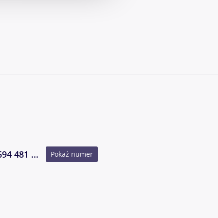
y,
.
u
ą
694 481 ...
Pokaż numer
iej