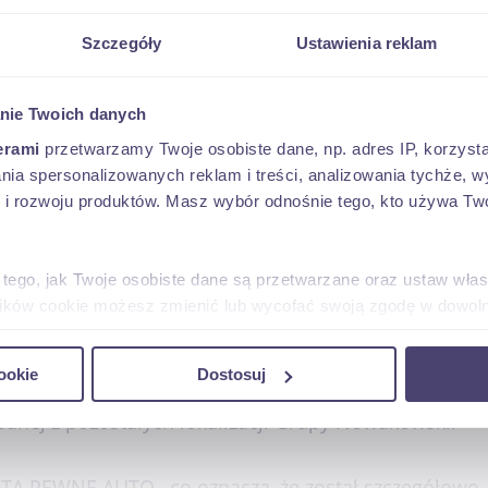
Szczegóły
Ustawienia reklam
EGO ORAZ WYPOSAŻENIA POJAZDU DO WERYFIKACJI
nie Twoich danych
erami
przetwarzamy Twoje osobiste dane, np. adres IP, korzystaj
lania spersonalizowanych reklam i treści, analizowania tychże,
 rozwoju produktów. Masz wybór odnośnie tego, kto używa Twoi
t.
 tego, jak Twoje osobiste dane są przetwarzane oraz ustaw wła
plików cookie możesz zmienić lub wycofać swoją zgodę w dowolne
pewnienia komfortu oględzin wybranego przez Państwa
rmin oględzin.
do spersonalizowania treści i reklam, aby oferować funkcje sp
ookie
Dostosuj
ormacje o tym, jak korzystasz z naszej witryny, udostępniamy p
się, że samochód, którym jesteście Państwo zainteres
Partnerzy mogą połączyć te informacje z innymi danymi otrzym
jednej z pozostałych lokalizacji Grupy Nowakowski.
nia z ich usług.
 PEWNE AUTO , co oznacza, że został szczegółowo