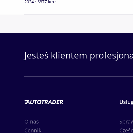
2024 · 6377 km ·
Jesteś klientem profesjon
Usług
O nas
Spra
Cennik
Częśc