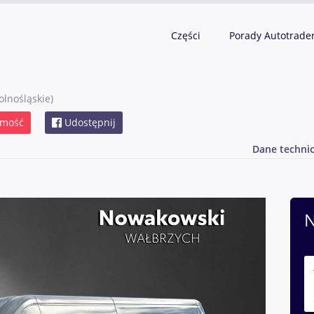
Części
Porady Autotrade
olnośląskie)
omość
Udostępnij
Dane techni
N