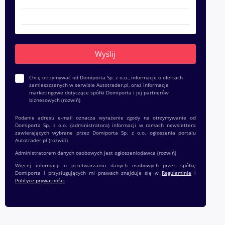
Chcę otrzymywać od Domiporta Sp. z o.o., informacje o ofertach
zamieszczanych w serwisie Autotrader.pl, oraz informacje
marketingowe dotyczące spółki Domiporta i jej partnerów
biznesowych
(rozwiń)
Podanie adresu e-mail oznacza wyrażenie zgody na otrzymywanie od
Domiporta Sp. z o.o. (administratora) informacji w ramach newslettera
zawierających wybrane przez Domiporta Sp. z o.o. ogłoszenia portalu
Autotrader.pl
(rozwiń)
Administratorem danych osobowych jest ogłoszeniodawca
(rozwiń)
Więcej informacji o przetwarzaniu danych osobowych przez spółkę
Domiporta i przysługujących mi prawach znajduje się w
Regulaminie
i
Polityce prywatności