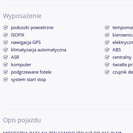
Wyposażenie
poduszki powietrzne
tempoma
ISOFIX
kierownic
nawigacja GPS
elektrycz
klimatyzacja automatyczna
ABS
ASR
centralny
komputer
światła p
podgrzewane fotele
czujnik d
system start stop
Opis pojazdu