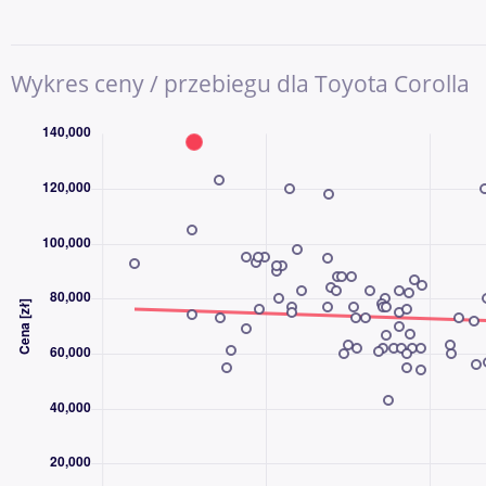
Podgrzewana kierownica, isofix, Infotainment, Bezkluczowe ot
zapalanie auta, Światła mijania LED, Czujnik martwego pola, Syst
Skorzane siedzenia, kierownica wielofunkcyjna, Nawigacja, Pan
Wykres ceny / przebiegu dla Toyota Corolla
parkowania prz. i tył, El. otwierany bagażnik, WSP. KIEROWNICY
cofania, relingi dachowe, Czujnik deszczu, Stop Start systém
Stereo, hak, kontrola tlaku v pneumatikách, przciemniane szyby
sterowania głosem , Virtual cockpit, \r\n\r\n
DZWOŃ CODZIENNIE OD 8:00 DO 21:00 - NAWET W WEEKENDY
DLACZEGO AAA AUTO?
AAA AUTO to jedna z największych i najbardziej doświadczony
używanych w Europie Środkowej. Od ponad 30 lat pomagamy k
sprzedawać samochody, a z naszych usług skorzystały już milio
Kupując samochód w AAA AUTO, wybierasz sprawdzoną firmę, pr
wybór aut dostępnych od ręki. Każdy pojazd przechodzi kontrolę
informacje o samochodzie, możliwościach finansowania oraz 