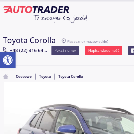
Toyota Corolla
Piaseczno
(mazowieckie)
+48 (22) 316 64...
Pokaż numer
Napisz wiadomość
Otwórz pasek narzędzi
Osobowe
Toyota
Toyota Corolla