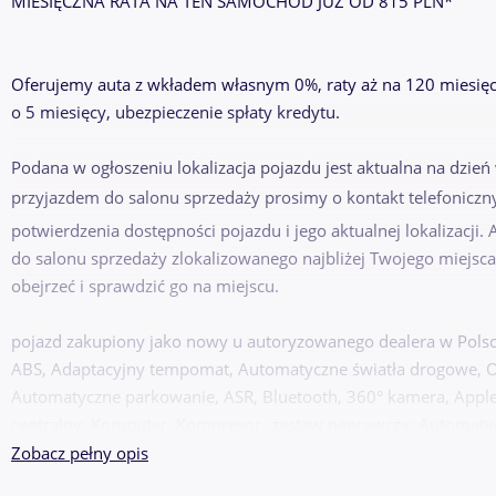
MIESIĘCZNA RATA NA TEN SAMOCHÓD JUŻ OD 815 PLN*
Oferujemy auta z wkładem własnym 0%, raty aż na 120 miesięc
o 5 miesięcy, ubezpieczenie spłaty kredytu.
Podana w ogłoszeniu lokalizacja pojazdu jest aktualna na dzień
przyjazdem do salonu sprzedaży prosimy o kontakt telefoniczn
potwierdzenia dostępności pojazdu i jego aktualnej lokalizacji
do salonu sprzedaży zlokalizowanego najbliżej Twojego miejsca
obejrzeć i sprawdzić go na miejscu.
pojazd zakupiony jako nowy u autoryzowanego dealera w Polsce,
ABS, Adaptacyjny tempomat, Automatyczne światła drogowe, Or
Automatyczne parkowanie, ASR, Bluetooth, 360° kamera, Appl
centralny, Komputer, Kompresor -zestaw naprawczy, Automaty
Wybór trybu jazdy, elektr. składane lusterka, elektryczny hamul
Zobacz pełny opis
światła przeciwmgielne, przednie światła LED, asystent podjazd