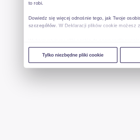
to robi.
Dowiedz się więcej odnośnie tego, jak Twoje osob
szczegółów
. W Deklaracji plików cookie możesz 
Wykorzystujemy pliki cookie do spersonalizowania 
w naszej witrynie. Informacje o tym, jak korzyst
Tylko niezbędne pliki cookie
reklamowym i analitycznym. Partnerzy mogą połąc
uzyskanymi podczas korzystania z ich usług.