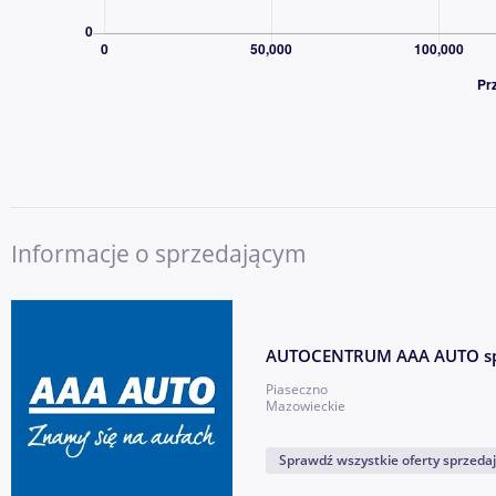
ochrony.
CO ZYSKUJESZ, KUPUJĄC W AAA AUTO?
✔ Duża i stabilna firma z ponad 30-letnim doświadczeniem 
✔ Miliony obsłużonych klientów w Europie
✔ Szeroki wybór samochodów różnych marek, segmentów i pr
✔ Dożywotnia gwarancja legalnego pochodzenia pojazdu
✔ Możliwość finansowania zakupu – kredyt lub leasing dla firm
Informacje o sprzedającym
✔ Możliwość objęcia auta dodatkową ochroną mechaniczną Car
✔ Program „10 dni na wymianę auta bez podania przyczyny”
✔ Profesjonalna obsługa i możliwość kontaktu 7 dni w tygodni
✔ Możliwość dostarczenia auta do najbliższego salonu AAA A
AUTOCENTRUM AAA AUTO sp.
Piaseczno
AAA AUTO to bezpieczny wybór dla klientów, którzy chcą kup
Mazowieckie
sprawdzonego, dużego i wiarygodnego partnera, a nie od prz
Sprawdź wszystkie oferty sprzeda
W celu uzyskania szczegółowych informacji o aucie i bezkonkur