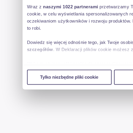
Wraz z
naszymi 1022 partnerami
przetwarzamy Two
cookie, w celu wyświetlania spersonalizowanych re
oczekiwaniom użytkowników i rozwoju produktów. 
to robi.
Dowiedz się więcej odnośnie tego, jak Twoje osob
szczegółów
. W Deklaracji plików cookie możesz 
Wykorzystujemy pliki cookie do spersonalizowania 
w naszej witrynie. Informacje o tym, jak korzyst
Tylko niezbędne pliki cookie
reklamowym i analitycznym. Partnerzy mogą połąc
uzyskanymi podczas korzystania z ich usług.