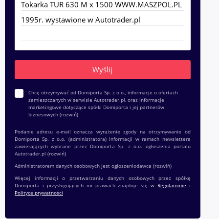
Chcę otrzymywać od Domiporta Sp. z o.o., informacje o ofertach
zamieszczanych w serwisie Autotrader.pl, oraz informacje
marketingowe dotyczące spółki Domiporta i jej partnerów
biznesowych
(rozwiń)
Podanie adresu e-mail oznacza wyrażenie zgody na otrzymywanie od
Domiporta Sp. z o.o. (administratora) informacji w ramach newslettera
zawierających wybrane przez Domiporta Sp. z o.o. ogłoszenia portalu
Autotrader.pl
(rozwiń)
Administratorem danych osobowych jest ogłoszeniodawca
(rozwiń)
Więcej informacji o przetwarzaniu danych osobowych przez spółkę
Domiporta i przysługujących mi prawach znajduje się w
Regulaminie
i
Polityce prywatności