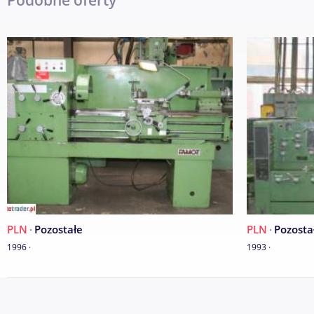
Podobne oferty
- uchwyt trzyszczękowy 250 mm,
- dokumentacja DTR
STAN TECHNICZNY BARDZO DOBRY MASZYNA NIEWYPRACOW
ZAPRASZAM DO OBEJRZENIA INNYCH MASZYN NA WWW.MAS
ZAPRASZAM MOZLIWY TRANSPORT
PLN
·
Pozostałe
PLN
·
Pozosta
1996 ·
1993 ·
MASZPOL S.C.
Sikorskiego 120
95-015 Głowno