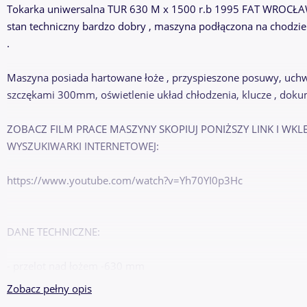
Tokarka uniwersalna TUR 630 M x 1500 r.b 1995 FAT WROCŁA
stan techniczny bardzo dobry , maszyna podłączona na chodzi
.
Maszyna posiada hartowane łoże , przyspieszone posuwy, uchw
szczękami 300mm, oświetlenie układ chłodzenia, klucze , dok
ZOBACZ FILM PRACE MASZYNY SKOPIUJ PONIŻSZY LINK I WKL
WYSZUKIWARKI INTERNETOWEJ:
https://www.youtube.com/watch?v=Yh70YI0p3Hc
DANE TECHNICZNE:
- przelot nad łożem -630 mm
- przelot nad suportem -370 mm
Zobacz pełny opis
- liczba zakresów prędkości -2