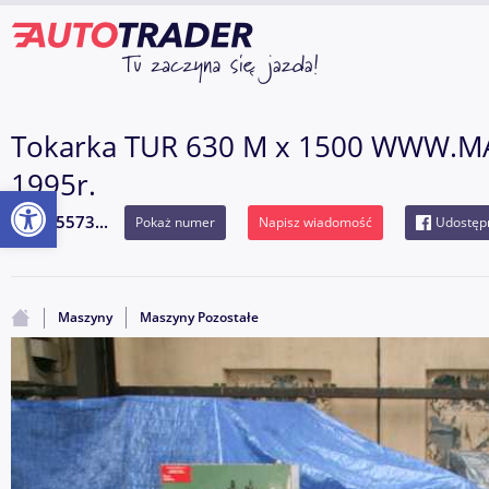
Tokarka TUR 630 M x 1500 WWW.M
1995r.
Otwórz pasek narzędzi
605573...
Pokaż numer
Napisz wiadomość
Udostępn
Maszyny
Maszyny Pozostałe