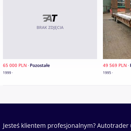
BRAK ZDJĘCIA
65 000 PLN
·
Pozostałe
49 569 PLN
·
1999 ·
1995 ·
Jesteś klientem profesjonalnym? Autotrader 