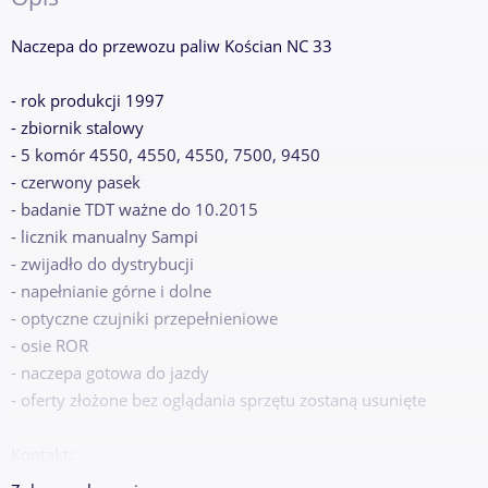
Naczepa do przewozu paliw Kościan NC 33
- rok produkcji 1997
- zbiornik stalowy
- 5 komór 4550, 4550, 4550, 7500, 9450
- czerwony pasek
- badanie TDT ważne do 10.2015
- licznik manualny Sampi
- zwijadło do dystrybucji
- napełnianie górne i dolne
- optyczne czujniki przepełnieniowe
- osie ROR
- naczepa gotowa do jazdy
- oferty złożone bez oglądania sprzętu zostaną usunięte
Pokaż numer