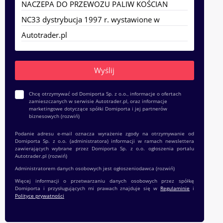
Chcę otrzymywać od Domiporta Sp. z o.o., informacje o ofertach
zamieszczanych w serwisie Autotrader.pl, oraz informacje
marketingowe dotyczące spółki Domiporta i jej partnerów
biznesowych
(rozwiń)
Podanie adresu e-mail oznacza wyrażenie zgody na otrzymywanie od
Domiporta Sp. z o.o. (administratora) informacji w ramach newslettera
zawierających wybrane przez Domiporta Sp. z o.o. ogłoszenia portalu
Autotrader.pl
(rozwiń)
Administratorem danych osobowych jest ogłoszeniodawca
(rozwiń)
Więcej informacji o przetwarzaniu danych osobowych przez spółkę
Domiporta i przysługujących mi prawach znajduje się w
Regulaminie
i
Polityce prywatności