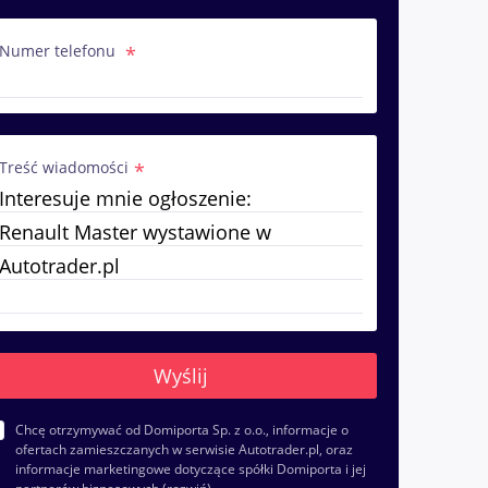
Numer telefonu
Treść wiadomości
Chcę otrzymywać od Domiporta Sp. z o.o., informacje o
ofertach zamieszczanych w serwisie Autotrader.pl, oraz
informacje marketingowe dotyczące spółki Domiporta i jej