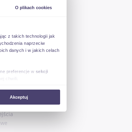
O plikach cookies
ąc z takich technologii jak
 wychodzenia naprzeciw
ch danych i w jakich celach
sne preferencje w
sekcji
j chwili.
ołecznościowe i analizować
Akceptuj
artnerom społecznościowym,
anymi od Ciebie lub
ejścia
owe