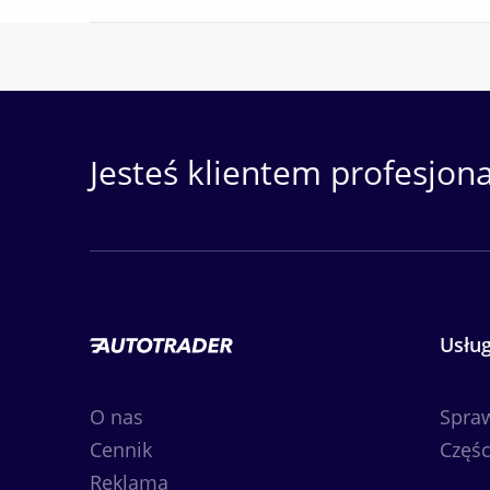
Kupujący zwolniony z opłaty skarbowej.
MOŻLIWOŚĆ SPRZEDAŻY RATALNEJ- (PROCED
5 lub
0
Pokaż numer
Pokaż numer
Jesteś klientem profesjon
Zobacz nasze inne samochody na stronie in
Przed przyjazdem prosimy o telefoniczne po
Kontakt tel.
lub
Pokaż numer
Pokaż numer
Usług
Niniejsze ogłoszenie jest wyłącznie informac
O nas
Spra
Kodeksu Cywilnego. Sprzedający nie odpowi
Cennik
Częśc
Reklama