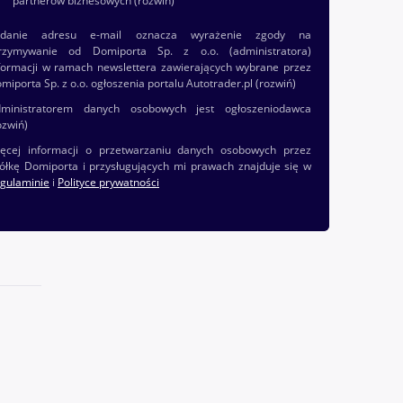
partnerów biznesowych
(rozwiń)
odanie adresu e-mail oznacza wyrażenie zgody na
rzymywanie od Domiporta Sp. z o.o. (administratora)
formacji w ramach newslettera zawierających wybrane przez
miporta Sp. z o.o. ogłoszenia portalu Autotrader.pl
(rozwiń)
ministratorem danych osobowych jest ogłoszeniodawca
ozwiń)
ęcej informacji o przetwarzaniu danych osobowych przez
ółkę Domiporta i przysługujących mi prawach znajduje się w
gulaminie
i
Polityce prywatności