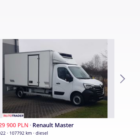
ek.
teł –
y.
boczne
29 900 PLN
·
Renault Master
129 90
22 · 107792 km · diesel