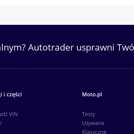
URY UPROSZCZONE) - ZAMIANA, LEASING. Tel.
alnym? Autotrader usprawni Twój
ternetowej: www.lukpol.gratka.pl
twierdzenie aktualności ogłoszenia.
i i części
Moto.pl
ją handlową i nie stanowi oferty w myśl art. 66, § 1.
wdź VIN
Testy
ada za ewentualne błędy lub nieaktualność ogłoszen
i
Używane
Klasyczne