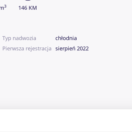
3
cm
146 KM
Typ nadwozia
chłodnia
Pierwsza rejestracja
sierpień 2022