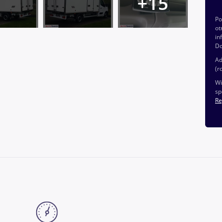
P
ot
in
Do
Ad
(r
Wi
sp
Re