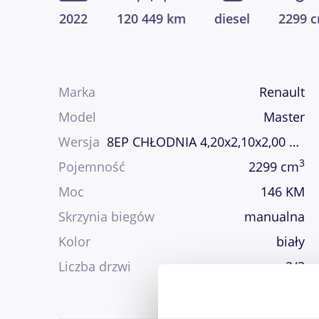
2022
120 449 km
diesel
2299 
Marka
Renault
Model
Master
Wersja
8EP CHŁODNIA 4,20x2,10x2,00 AC
3
Pojemność
2299 cm
Moc
146 KM
Skrzynia biegów
manualna
Kolor
biały
Liczba drzwi
2/3