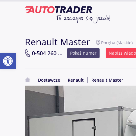
Renault Master
Poręba
(śląskie)
Otwórz pasek narzędzi
0-504 260 ...
Pokaż numer
Napisz wiad
Dostawcze
Renault
Renault Master