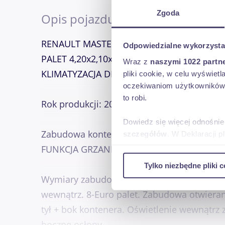
Zgoda
Opis pojazdu
RENAULT MASTER 2,3 DCI-146 KM EURO-6E
Odpowiedzialne wykorzysta
PALET 4,20x2,10x2,00 AGREGAT CARRIER 
Wraz z
naszymi 1022 partn
KLIMATYZACJA DMC: 3500 KG KATEGORIA PR
pliki cookie, w celu wyświet
oczekiwaniom użytkowników i
to robi.
Rok produkcji: 2022. Data pierwszej rejestra
Dowiedz się więcej odnośnie
Zabudowa kontener : CHŁODNIA IZOTERMA
szczegółów
. W Deklaracji 
FUNKCJA GRZANIA.
Wykorzystujemy pliki cookie 
Tylko niezbędne pliki c
ruch w naszej witrynie. Inf
Wymiary zabudowy: Długość: 4,20 m wewnąt
reklamowym i analitycznym. 
wewnątrz. 8-Euro palet. Zabudowa otwierana
uzyskanymi podczas korzysta
tył + bok kontenera. Oświetlenie wewnątr
boczne osłony.