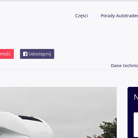
Części
Porady Autotrade
omość
Udostępnij
Dane techni
N