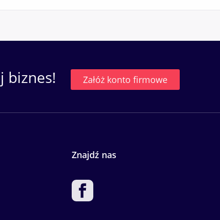
 biznes!
Załóż konto firmowe
Znajdź nas
ia.