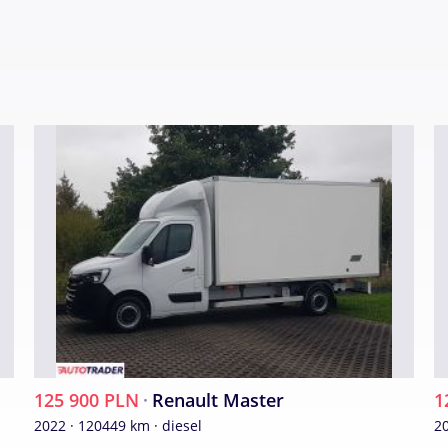
kości pasów bezpieczeństwa. Schowki w przednich
erunkowskazy w lusterkach. Szerokie lusterka. Zegar
etnik kierowcy. Stolik rozkładany z fotela pasażera.
ka z deski ropzdzielczej. Automatyczny włącznik świa
i. Skórzana kierownica. Koło zapasowe. Kabina 3 osob
kola. Owiewka dachowa + boczne. Koła R16C. Światła 
amulcem: 2500 kg" ; "bez hamulca 750 kg".
eg samochodu: 120 449 km.
125 900 PLN
·
Renault Master
1
2022 · 120449 km · diesel
20