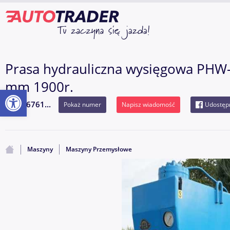
Prasa hydrauliczna wysięgowa PHW-
mm 1900r.
Otwórz pasek narzędzi
436761...
Pokaż numer
Napisz wiadomość
Udostępn
Maszyny
Maszyny Przemysłowe