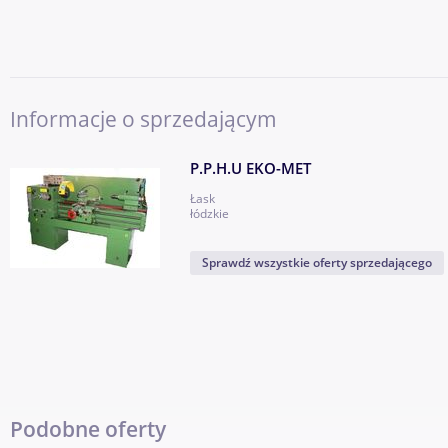
PRZED NACIŚNIĘCIEM OPCJI KUP TERAZ
TRZEBA OSOBIŚCIE OBEJRZEĆ TOWAR
Informacje o sprzedającym
W INNYM PRZYPADKU OFERTA BĘDZIE NIEAKTUALNA
P.P.H.U EKO-MET
Niniejsze ogłoszenie jest wyłącznie informacją handlową i nie s
Łask
łódzkie
Kodeksu Cywilnego. Sprzedający nie odpowiada za ewentualne b
Sprawdź wszystkie oferty sprzedającego
Podobne oferty