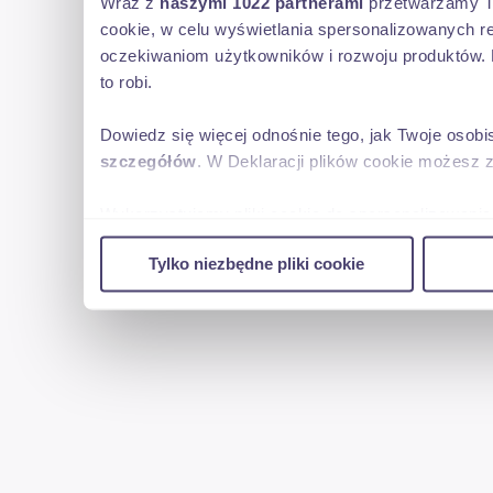
Wraz z
naszymi 1022 partnerami
przetwarzamy Two
cookie, w celu wyświetlania spersonalizowanych re
oczekiwaniom użytkowników i rozwoju produktów. 
to robi.
Dowiedz się więcej odnośnie tego, jak Twoje osob
szczegółów
. W Deklaracji plików cookie możesz 
Wykorzystujemy pliki cookie do spersonalizowania 
w naszej witrynie. Informacje o tym, jak korzyst
Tylko niezbędne pliki cookie
reklamowym i analitycznym. Partnerzy mogą połąc
uzyskanymi podczas korzystania z ich usług.