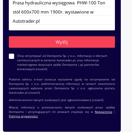
Chcę otrzymywać od Domiporta Sp. z o.o., informacje o ofertach
zamieszczanych w serwisie Autotrader.pl, oraz informacje
marketingowe dotyczące spółki Domiporta i jej partnerów
biznesowych
(rozwiń)
Podanie adresu e-mail oznacza wyrażenie zgody na otrzymywanie od
Domiporta Sp. z o.o. (administratora) informacji w ramach newslettera
zawierających wybrane przez Domiporta Sp. z o.o. ogłoszenia portalu
Autotrader.pl
(rozwiń)
Administratorem danych osobowych jest ogłoszeniodawca
(rozwiń)
Więcej informacji o przetwarzaniu danych osobowych przez spółkę
Domiporta i przysługujących mi prawach znajduje się w
Regulaminie
i
Polityce prywatności