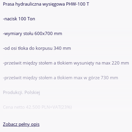
Prasa hydrauliczna wysięgowa PHW-100 T
-nacisk 100 Ton
-wymiary stołu 600x700 mm
-od osi tłoka do korpusu 340 mm
-prześwit między stołem a tłokiem wysunięty na max 220 mm
-prześwit między stołem a tłokiem max w górze 730 mm
Produkcji. Polskiej
Cena netto 42.500 PLN+VAT(23%)
Cena brutto 52.275 PLN
Zobacz pełny opis
,7,9,6,, 6,7,9,, 3,6,6,