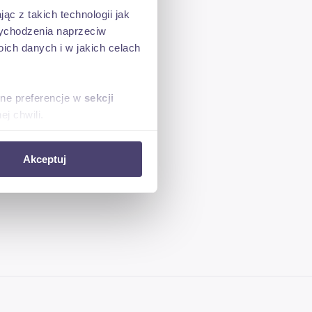
ąc z takich technologii jak
 wychodzenia naprzeciw
ch danych i w jakich celach
sne preferencje w
sekcji
j chwili.
ołecznościowe i analizować
Akceptuj
artnerom społecznościowym,
anymi od Ciebie lub