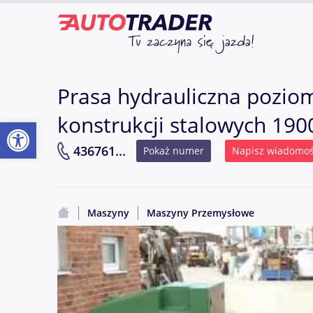
Prasa hydrauliczna poz
konstrukcji stalowych 190
Otwórz pasek narzędzi
436761...
Pokaż numer
Napisz wiadomo
Maszyny
Maszyny Przemysłowe