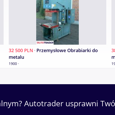
32 500 PLN
·
Przemysłowe Obrabiarki do
3
metalu
m
1900 ·
19
alnym? Autotrader usprawni Twój