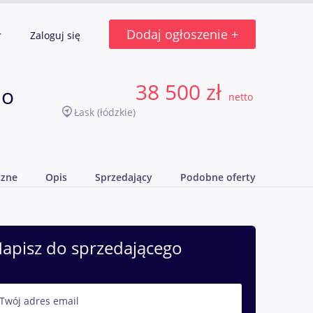
Dodaj ogłoszenie +
r
Zaloguj się
38 500 zł
Do
netto
Łask
(łódzkie)
czne
Opis
Sprzedający
Podobne oferty
apisz do sprzedającego
Twój adres email