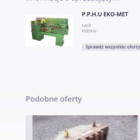
Niniejsze ogłoszenie jest wyłącznie informa
P.P.H.U EKO-MET
Łask
Kodeksu Cywilnego. Sprzedający nie odpowi
łódzkie
Sprawdź wszystkie ofert
Podobne oferty