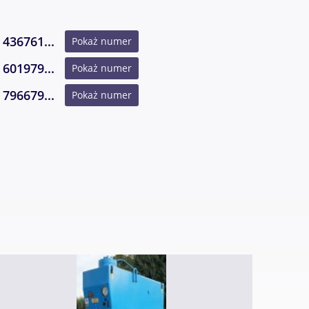
436761...
Pokaż numer
nia
601979...
Pokaż numer
796679...
Pokaż numer