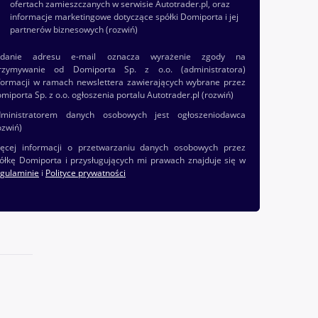
ofertach zamieszczanych w serwisie Autotrader.pl, oraz
informacje marketingowe dotyczące spółki Domiporta i jej
partnerów biznesowych
(rozwiń)
odanie adresu e-mail oznacza wyrażenie zgody na
rzymywanie od Domiporta Sp. z o.o. (administratora)
formacji w ramach newslettera zawierających wybrane przez
miporta Sp. z o.o. ogłoszenia portalu Autotrader.pl
(rozwiń)
ministratorem danych osobowych jest ogłoszeniodawca
ozwiń)
ęcej informacji o przetwarzaniu danych osobowych przez
ółkę Domiporta i przysługujących mi prawach znajduje się w
gulaminie
i
Polityce prywatności