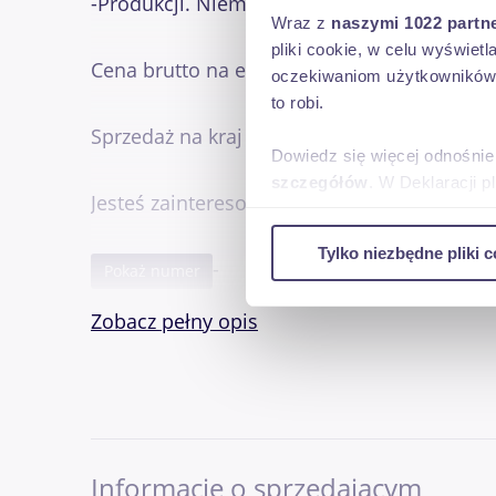
-Produkcji. Niemieckiej WMW
Wraz z
naszymi 1022 partn
pliki cookie, w celu wyświet
Cena brutto na export 38.500 PLN
oczekiwaniom użytkowników i
to robi.
Sprzedaż na kraj +VAT(23%)
Dowiedz się więcej odnośnie
szczegółów
. W Deklaracji 
Jesteś zainteresowany ogłoszeniem zadzwo
Wykorzystujemy pliki cookie 
Tylko niezbędne pliki c
ruch w naszej witrynie. Inf
-
Pokaż numer
reklamowym i analitycznym. 
uzyskanymi podczas korzysta
Zobacz pełny opis
PRZED NACIŚNIĘCIEM OPCJI KUP TERAZ
TRZEBA OSOBIŚCIE OBEJRZEĆ TOWAR
W INNYM PRZYPADKU OFERTA BĘDZIE NIE
Informacje o sprzedającym