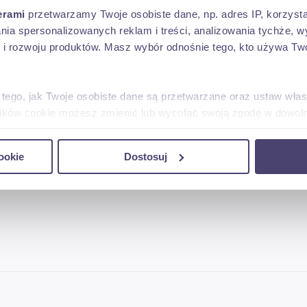
erami
przetwarzamy Twoje osobiste dane, np. adres IP, korzystaj
lania spersonalizowanych reklam i treści, analizowania tychże,
 rozwoju produktów. Masz wybór odnośnie tego, kto używa Twoi
 tego, jak Twoje osobiste dane są przetwarzane oraz ustaw wła
plików cookie możesz zmienić lub wycofać swoją zgodę w dowolne
ń
do spersonalizowania treści i reklam, aby oferować funkcje sp
ookie
Dostosuj
ormacje o tym, jak korzystasz z naszej witryny, udostępniamy p
Partnerzy mogą połączyć te informacje z innymi danymi otrzym
nia z ich usług.
AKTUALNA