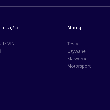
i i części
Moto.pl
wdź VIN
Testy
i
Używane
Klasyczne
Motorsport