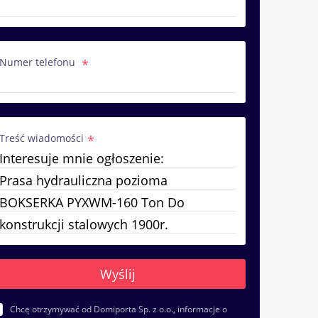
Numer telefonu
Treść wiadomości
Chcę otrzymywać od Domiporta Sp. z o.o., informacje o