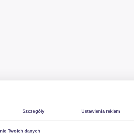
WM-160 T do konstrukcji stalowych
Szczegóły
Ustawienia reklam
nie Twoich danych