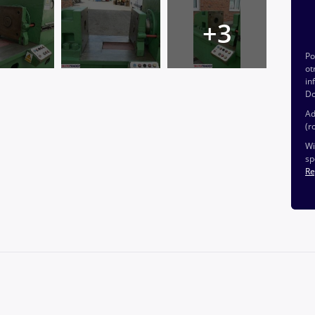
P
ot
in
Do
Ad
(r
Wi
sp
Re