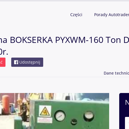
Części
Porady Autotrade
ioma BOKSERKA PYXWM-160 Ton 
0r.
ść
Udostępnij
Dane techni
N