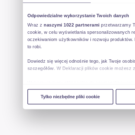
dzięki swoim walorom gabarytowym
Odpowiedzialne wykorzystanie Twoich danych
Wraz z
naszymi 1022 partnerami
przetwarzamy Two
jest to idealna propozycja dla firm transportowych,
cookie, w celu wyświetlania spersonalizowanych re
oczekiwaniom użytkowników i rozwoju produktów. 
dostaw w dużych aglomeracjach miejskich,
to robi.
handlu obwoźnego-targ etc.
Dowiedz się więcej odnośnie tego, jak Twoje osob
szczegółów
. W Deklaracji plików cookie możesz 
MAN TGE
Wykorzystujemy pliki cookie do spersonalizowania 
wersja furgon L4H2
w naszej witrynie. Informacje o tym, jak korzyst
Tylko niezbędne pliki cookie
reklamowym i analitycznym. Partnerzy mogą połąc
r.prod.2023
uzyskanymi podczas korzystania z ich usług.
wymiary wewnętrzne przestrzeni ładunkowej :
dł.4,30 szer.1,77 wys.1,95m