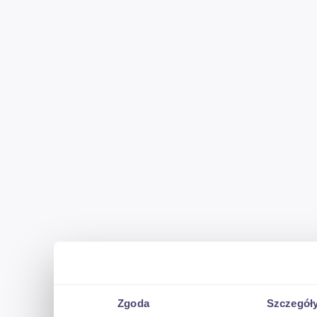
*REALNA GWARANCJA STANU TECHNICZNEGO*
o szczegóły zapytaj sprzedawcę
PRZY ZAKUPIE U NAS UNIKNIESZ TYPOWYCH PROBLEMÓW
ZWIĄZANYCH Z ZAKUPEM UŻYWANEGO POJAZDU
Z TZW.DRUGIEJ RĘKI !
bardzo poszukiwany nowy model 3,5t
z m.in. klimatyzacją, bluetooth, pakietem elektrycznym,
wzmocnionym tylnym zawieszeniem
Zgoda
Szczegół
oraz możliwym pełnym odliczeniem 23% podatku VAT ! ! !