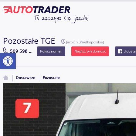
Pozostałe TGE
Jarocin
(Wielkopolskie)
509 598 ...
Pokaż numer
Napisz wiadomość
Udostę
Otwórz pasek narzędzi
Dostawcze
Pozostałe