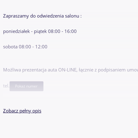
Zapraszamy do odwiedzenia salonu :
poniedziałek - piątek 08:00 - 16:00
sobota 08:00 - 12:00
Możliwa prezentacja auta ON-LINE, łącznie z podpisaniem umow
tel.
Pokaż numer
Zdjęcia poglądowe/nowe zdjęcia już wkrótce
Zobacz pełny opis
AUTOMAT
AUTOMAT