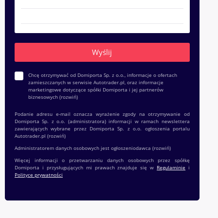
Chcę otrzymywać od Domiporta Sp. z o.o., informacje o ofertach
zamieszczanych w serwisie Autotrader.pl, oraz informacje
marketingowe dotyczące spółki Domiporta i jej partnerów
biznesowych
(rozwiń)
Podanie adresu e-mail oznacza wyrażenie zgody na otrzymywanie od
Domiporta Sp. z o.o. (administratora) informacji w ramach newslettera
zawierających wybrane przez Domiporta Sp. z o.o. ogłoszenia portalu
Autotrader.pl
(rozwiń)
Administratorem danych osobowych jest ogłoszeniodawca
(rozwiń)
Więcej informacji o przetwarzaniu danych osobowych przez spółkę
Domiporta i przysługujących mi prawach znajduje się w
Regulaminie
i
Polityce prywatności