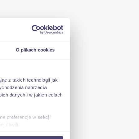
O plikach cookies
ąc z takich technologii jak
 wychodzenia naprzeciw
ch danych i w jakich celach
sne preferencje w
sekcji
j chwili.
rą