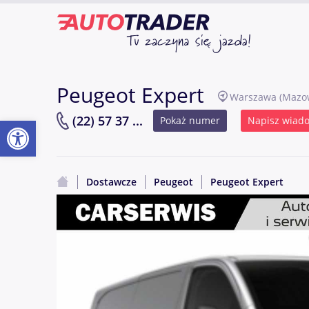
Peugeot Expert
Warszawa
(Mazow
Otwórz pasek narzędzi
(22) 57 37 ...
Pokaż numer
Napisz wiad
Dostawcze
Peugeot
Peugeot Expert