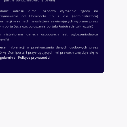
partnerów biznesowych
(rozwiń)
odanie adresu e-mail oznacza wyrażenie zgody na
rzymywanie od Domiporta Sp. z o.o. (administratora)
formacji w ramach newslettera zawierających wybrane przez
miporta Sp. z o.o. ogłoszenia portalu Autotrader.pl
(rozwiń)
ministratorem danych osobowych jest ogłoszeniodawca
ozwiń)
ęcej informacji o przetwarzaniu danych osobowych przez
ółkę Domiporta i przysługujących mi prawach znajduje się w
gulaminie
i
Polityce prywatności