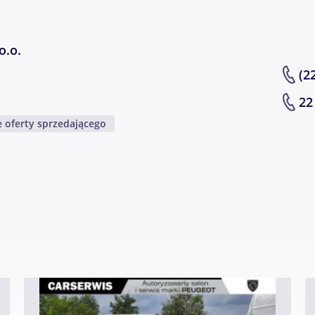
wa
o.o.
(22
22 
 oferty sprzedającego