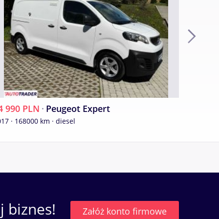
ru
4 990 PLN
·
Peugeot Expert
35 900
17 · 168000 km · diesel
iem
 biznes!
Załóż konto firmowe