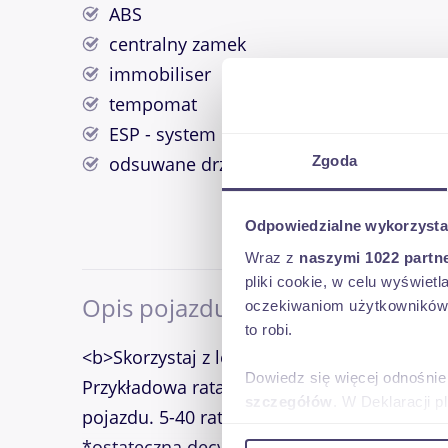
ABS
centralny zamek
immobiliser
tempomat
ESP - system kontroli trakcji
Zgoda
odsuwane drzwi
Odpowiedzialne wykorzysta
Wraz z
naszymi 1022 partn
pliki cookie, w celu wyświet
Opis pojazdu
oczekiwaniom użytkowników i
to robi.
<b>Skorzystaj z leasingu z obniżonymi rat
Dowiedz się więcej odnośnie
Przykładowa rata - możliwość indywidualn
szczegółów
. W Deklaracji 
pojazdu. 5-40 rat wg harmonogramu - szcz
*ostateczna decyzja o finansowaniu należy 