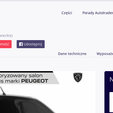
Części
Porady Autotrade
ieckie)
omość
Udostępnij
Dane techniczne
Wyposaż
N