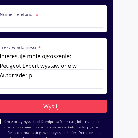
Numer telefonu
Treść wiadomości
Chcę otrzymywać od Domiporta Sp. z o.o., informacje o
ofertach zamieszczanych w serwisie Autotrader.pl, oraz
informacje marketingowe dotyczące spółki Domiporta i jej