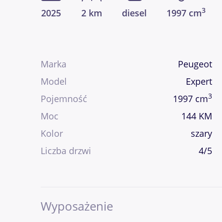
3
2025
2 km
diesel
1997 cm
Marka
Peugeot
Model
Expert
3
Pojemność
1997 cm
Moc
144 KM
Kolor
szary
Liczba drzwi
4/5
Wyposażenie