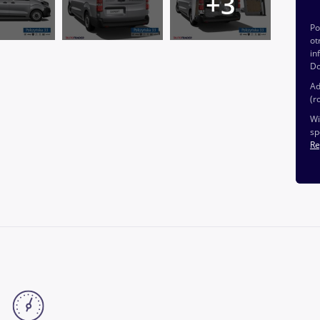
P
ot
in
Do
Ad
(r
Wi
sp
Re