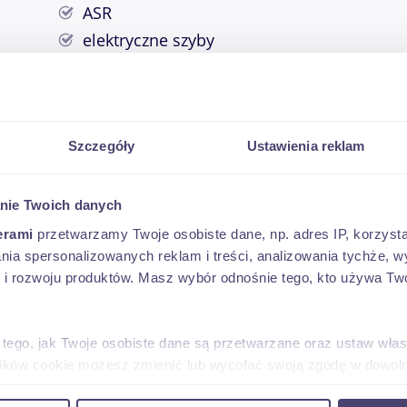
ASR
elektryczne szyby
komputer
wspomaganie kierownicy
kierownica wielofunkcyjna
Szczegóły
Ustawienia reklam
klimatyzacja manualna
nie Twoich danych
erami
przetwarzamy Twoje osobiste dane, np. adres IP, korzystaj
lania spersonalizowanych reklam i treści, analizowania tychże,
 rozwoju produktów. Masz wybór odnośnie tego, kto używa Twoi
ami nawet do 6 miesięcy* </b>
 tego, jak Twoje osobiste dane są przetwarzane oraz ustaw wła
ego harmonogramu: 10% wpłaty, 1-4 rat 0,5% wartości
plików cookie możesz zmienić lub wycofać swoją zgodę w dowolne
egóły u handlowców.
do leasingodawcy i nie dotyczy pojazdów z tzw. faktu